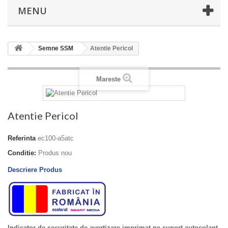
MENU
Semne SSM
Atentie Pericol
Mareste
Atentie Pericol
Referinta
ec100-a5atc
Conditie:
Produs nou
Descriere Produs
Indicator de securitate de avertizare imprimat pe suport autocolant