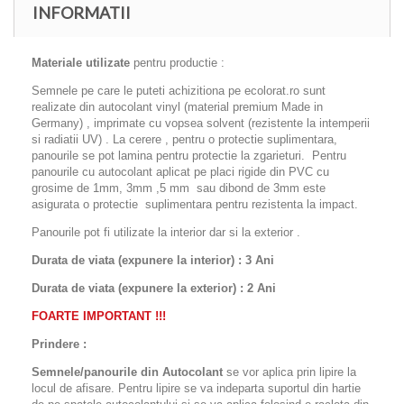
INFORMATII
Materiale utilizate
pentru productie :
Semnele pe care le puteti achizitiona pe ecolorat.ro sunt
realizate din autocolant vinyl (material premium Made in
Germany) , imprimate cu vopsea solvent (rezistente la intemperii
si radiatii UV) . La cerere , pentru o protectie suplimentara,
panourile se pot lamina pentru protectie la zgarieturi. Pentru
panourile cu autocolant aplicat pe placi rigide din PVC cu
grosime de 1mm, 3mm ,5 mm sau dibond de 3mm este
asigurata o protectie suplimentara pentru rezistenta la impact.
Panourile pot fi utilizate la interior dar si la exterior .
Durata de viata (expunere la interior) : 3 Ani
Durata de viata (
expunere la
exterior
) : 2 Ani
FOARTE IMPORTANT !!!
Prindere :
Semnele/panourile din Autocolant
se vor aplica prin lipire la
locul de afisare. Pentru lipire se va indeparta suportul din hartie