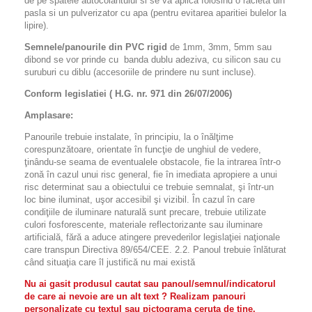
de pe spatele autocolantului si se va aplica folosind o racleta din
pasla si un pulverizator cu apa (pentru evitarea aparitiei bulelor la
lipire).
Semnele/panourile din PVC rigid
de 1mm, 3mm, 5mm sau
dibond se vor prinde cu banda dublu adeziva, cu silicon sau cu
suruburi cu diblu (accesoriile de prindere nu sunt incluse).
Conform legislatiei ( H.G. nr. 971 din 26/07/2006)
Amplasare:
Panourile trebuie instalate, în principiu, la o înălţime
corespunzătoare, orientate în funcţie de unghiul de vedere,
ţinându-se seama de eventualele obstacole, fie la intrarea într-o
zonă în cazul unui risc general, fie în imediata apropiere a unui
risc determinat sau a obiectului ce trebuie semnalat, şi într-un
loc bine iluminat, uşor accesibil şi vizibil. În cazul în care
condiţiile de iluminare naturală sunt precare, trebuie utilizate
culori fosforescente, materiale reflectorizante sau iluminare
artificială, fără a aduce atingere prevederilor legislaţiei naţionale
care transpun Directiva 89/654/CEE. 2.2. Panoul trebuie înlăturat
când situaţia care îl justifică nu mai există
Nu ai gasit produsul cautat sau panoul/semnul/indicatorul
de care ai nevoie are un alt text ? Realizam panouri
personalizate cu textul sau pictograma ceruta de tine.