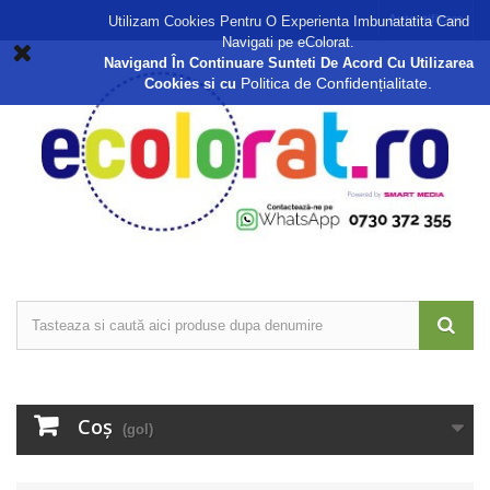
Autentificare
Utilizam Cookies Pentru O Experienta Imbunatatita Cand
Navigati pe eColorat.
Navigand În Continuare Sunteti De Acord Cu Utilizarea
Politica de Confidențialitate.
Cookies si cu
Coş
(gol)