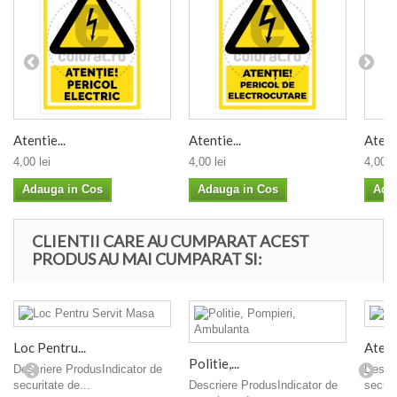
Atentie...
Atentie...
Atenti
4,00 lei
4,00 lei
4,00 le
Adauga in Cos
Adauga in Cos
Ada
CLIENTII CARE AU CUMPARAT ACEST
PRODUS AU MAI CUMPARAT SI:
Loc Pentru...
Atent
Politie,...
Descriere ProdusIndicator de
Descri
securitate de...
Descriere ProdusIndicator de
securi