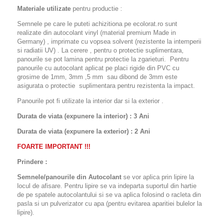
Materiale utilizate
pentru productie :
Semnele pe care le puteti achizitiona pe ecolorat.ro sunt
realizate din autocolant vinyl (material premium Made in
Germany) , imprimate cu vopsea solvent (rezistente la intemperii
si radiatii UV) . La cerere , pentru o protectie suplimentara,
panourile se pot lamina pentru protectie la zgarieturi. Pentru
panourile cu autocolant aplicat pe placi rigide din PVC cu
grosime de 1mm, 3mm ,5 mm sau dibond de 3mm este
asigurata o protectie suplimentara pentru rezistenta la impact.
Panourile pot fi utilizate la interior dar si la exterior .
Durata de viata (expunere la interior) : 3 Ani
Durata de viata (
expunere la
exterior
) : 2 Ani
FOARTE IMPORTANT !!!
Prindere :
Semnele/panourile din Autocolant
se vor aplica prin lipire la
locul de afisare. Pentru lipire se va indeparta suportul din hartie
de pe spatele autocolantului si se va aplica folosind o racleta din
pasla si un pulverizator cu apa (pentru evitarea aparitiei bulelor la
lipire).