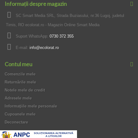
Informații despre magazin
SC Smart Media SRL, Strada Buziasului, nr.36 Lugoj, judetul
Timis, RO ecolorat.ro - Magazin Online Smart Media
Suport WhatsApp:
0730 372 355
E-mail:
info@ecolorat.ro
Contul meu
Comenzile mele
Returnările mele
Notele mele de credit
Adresele mele
Informaţiile mele personale
Cupoanele mele
Deconectare