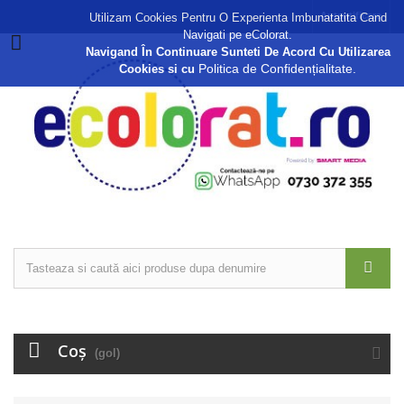
Autentificare
Utilizam Cookies Pentru O Experienta Imbunatatita Cand
Navigati pe eColorat.
Navigand În Continuare Sunteti De Acord Cu Utilizarea
Politica de Confidențialitate.
Cookies si cu
Coş
(gol)