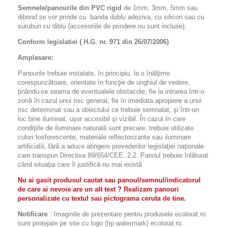
Semnele/panourile din PVC rigid
de 1mm, 3mm, 5mm sau
dibond se vor prinde cu banda dublu adeziva, cu silicon sau cu
suruburi cu diblu (accesoriile de prindere nu sunt incluse).
Conform legislatiei ( H.G. nr. 971 din 26/07/2006)
Amplasare:
Panourile trebuie instalate, în principiu, la o înălţime
corespunzătoare, orientate în funcţie de unghiul de vedere,
ţinându-se seama de eventualele obstacole, fie la intrarea într-o
zonă în cazul unui risc general, fie în imediata apropiere a unui
risc determinat sau a obiectului ce trebuie semnalat, şi într-un
loc bine iluminat, uşor accesibil şi vizibil. În cazul în care
condiţiile de iluminare naturală sunt precare, trebuie utilizate
culori fosforescente, materiale reflectorizante sau iluminare
artificială, fără a aduce atingere prevederilor legislaţiei naţionale
care transpun Directiva 89/654/CEE. 2.2. Panoul trebuie înlăturat
când situaţia care îl justifică nu mai există
Nu ai gasit produsul cautat sau panoul/semnul/indicatorul
de care ai nevoie are un alt text ? Realizam panouri
personalizate cu textul sau pictograma ceruta de tine.
Notificare
: Imaginile de prezentare pentru produsele ecolorat.ro
sunt protejate pe site cu logo (tip watermark) ecolorat.ro.