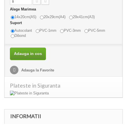
Alege Marimea
14x20cm(A5)
20x29cm(A4)
29x41cm(A3)
Suport
Autocolant
PVC-1mm
PVC-3mm
PVC-5mm
Dibond
Adauga in cos
Adauga la Favorite
Plateste in Siguranta
INFORMATII