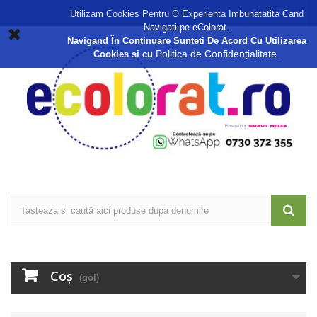
Autentificare
Utilizam Cookies Pentru O Experienta Imbunatatita Cand
Navigati pe eColorat.
Navigand În Continuare Sunteti De Acord Cu Utilizarea
Politica de Confidențialitate.
Cookies si cu
Coş
(gol)