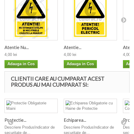
Atentie Nu...
Atentie...
Atenti
4,00 lei
4,00 lei
4,00 le
Adauga in Cos
Adauga in Cos
Ada
CLIENTII CARE AU CUMPARAT ACEST
PRODUS AU MAI CUMPARAT SI:
Protectie...
Echiparea...
Protec
Descriere ProdusIndicator de
Descriere ProdusIndicator de
Descri
securitate de...
securitate de...
securi