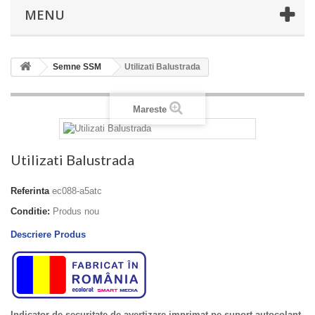
MENU
Semne SSM
Utilizati Balustrada
Mareste
Utilizati Balustrada
Referinta
ec088-a5atc
Conditie:
Produs nou
Descriere Produs
Indicator de securitate de avertizare imprimat pe suport autocolant