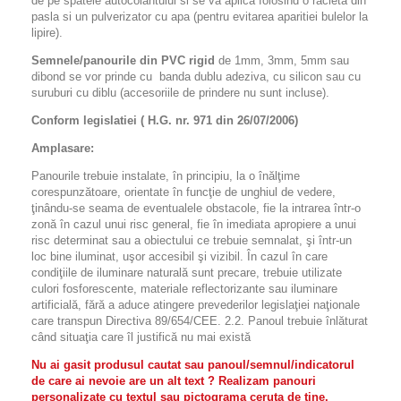
de pe spatele autocolantului si se va aplica folosind o racleta din
pasla si un pulverizator cu apa (pentru evitarea aparitiei bulelor la
lipire).
Semnele/panourile din PVC rigid
de 1mm, 3mm, 5mm sau
dibond se vor prinde cu banda dublu adeziva, cu silicon sau cu
suruburi cu diblu (accesoriile de prindere nu sunt incluse).
Conform legislatiei ( H.G. nr. 971 din 26/07/2006)
Amplasare:
Panourile trebuie instalate, în principiu, la o înălţime
corespunzătoare, orientate în funcţie de unghiul de vedere,
ţinându-se seama de eventualele obstacole, fie la intrarea într-o
zonă în cazul unui risc general, fie în imediata apropiere a unui
risc determinat sau a obiectului ce trebuie semnalat, şi într-un
loc bine iluminat, uşor accesibil şi vizibil. În cazul în care
condiţiile de iluminare naturală sunt precare, trebuie utilizate
culori fosforescente, materiale reflectorizante sau iluminare
artificială, fără a aduce atingere prevederilor legislaţiei naţionale
care transpun Directiva 89/654/CEE. 2.2. Panoul trebuie înlăturat
când situaţia care îl justifică nu mai există
Nu ai gasit produsul cautat sau panoul/semnul/indicatorul
de care ai nevoie are un alt text ? Realizam panouri
personalizate cu textul sau pictograma ceruta de tine.