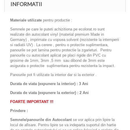
INFORMATII
Materiale utilizate
pentru productie :
Semnele pe care le puteti achizitiona pe ecolorat.ro sunt
realizate din autocolant vinyl (material premium Made in
Germany) , imprimate cu vopsea solvent (rezistente la intemperii
si radiatii UV) . La cerere , pentru o protectie suplimentara,
panourile se pot lamina pentru protectie la zgarieturi. Pentru
panourile cu autocolant aplicat pe placi rigide din PVC cu
grosime de 1mm, 3mm ,5 mm sau dibond de 3mm este
asigurata o protectie suplimentara pentru rezistenta la impact.
Panourile pot fi utilizate la interior dar si la exterior .
Durata de viata (expunere la interior) : 3 Ani
Durata de viata (
expunere la
exterior
) : 2 Ani
FOARTE IMPORTANT !!!
Prindere :
Semnele/panourile din Autocolant
se vor aplica prin lipire la
locul de afisare. Pentru lipire se va indeparta suportul din hartie