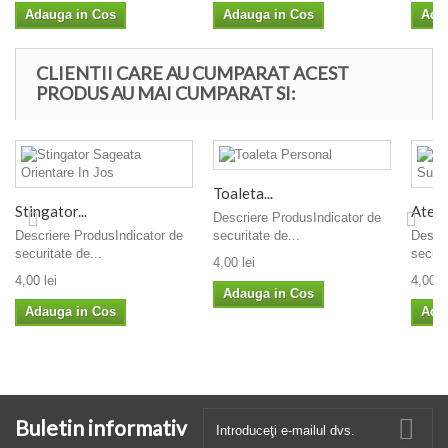
Adauga in Cos
Adauga in Cos
Ada
CLIENTII CARE AU CUMPARAT ACEST
PRODUS AU MAI CUMPARAT SI:
Toaleta...
Stingator...
Atent
Descriere ProdusIndicator de
Descriere ProdusIndicator de
securitate de...
Descri
securitate de...
securi
4,00 lei
4,00 lei
4,00 le
Adauga in Cos
Adauga in Cos
Ada
Buletin informativ