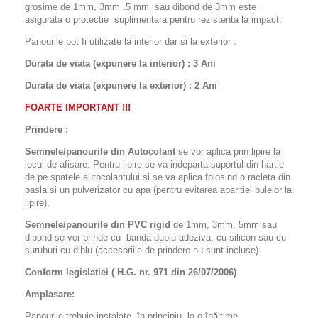
grosime de 1mm, 3mm ,5 mm sau dibond de 3mm este
asigurata o protectie suplimentara pentru rezistenta la impact.
Panourile pot fi utilizate la interior dar si la exterior .
Durata de viata (expunere la interior) : 3 Ani
Durata de viata (
expunere la
exterior
) : 2 Ani
FOARTE IMPORTANT !!!
Prindere :
Semnele/panourile din Autocolant
se vor aplica prin lipire la
locul de afisare. Pentru lipire se va indeparta suportul din hartie
de pe spatele autocolantului si se va aplica folosind o racleta din
pasla si un pulverizator cu apa (pentru evitarea aparitiei bulelor la
lipire).
Semnele/panourile din PVC rigid
de 1mm, 3mm, 5mm sau
dibond se vor prinde cu banda dublu adeziva, cu silicon sau cu
suruburi cu diblu (accesoriile de prindere nu sunt incluse).
Conform legislatiei ( H.G. nr. 971 din 26/07/2006)
Amplasare:
Panourile trebuie instalate, în principiu, la o înălţime