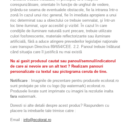
corespunzătoare, orientate în funcţie de unghiul de vedere,
ţinându-se seama de eventualele obstacole, fie la intrarea într-o
zonă în cazul unui risc general, fie în imediata apropiere a unui
risc determinat sau a obiectului ce trebuie semnalat, şi într-un
loc bine iluminat, uşor accesibil şi vizibil. În cazul în care
condiţiile de iluminare naturală sunt precare, trebuie utilizate
culori fosforescente, materiale reflectorizante sau iluminare
artificială, fără a aduce atingere prevederilor legislaţiei naţionale
care transpun Directiva 89/654/CEE. 2.2. Panoul trebuie înlăturat
când situaţia care îl justifică nu mai există
Nu ai gasit produsul cautat sau panoul/semnul/indicatorul
de care ai nevoie are un alt text ? Realizam panouri
personalizate cu textul sau pictograma ceruta de tine.
Notificare
: Imaginile de prezentare pentru produsele ecolorat.ro
sunt protejate pe site cu logo (tip watermark) ecolorat.ro.
Produsele livrate sunt imprimate cu imagini la rezolutie inalta
fara
watermark.
Doresti si alte detalii despre acest produs? Raspundem cu
placere la intrebarile tale trimise catre :
Email :
info@ecolorat.ro