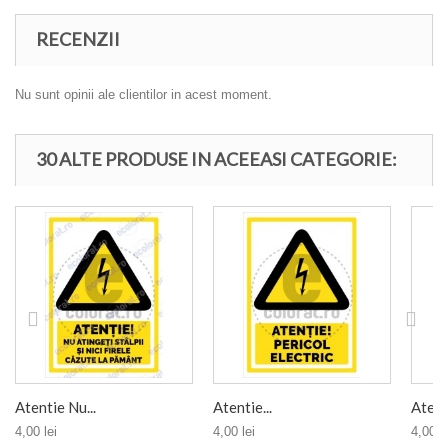
RECENZII
Nu sunt opinii ale clientilor in acest moment.
30 ALTE PRODUSE IN ACEEASI CATEGORIE:
Atentie Nu...
Atentie...
Atenti
4,00 lei
4,00 lei
4,00 le