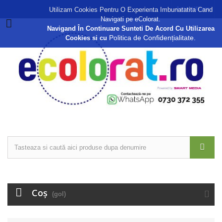
Autentificare
Utilizam Cookies Pentru O Experienta Imbunatatita Cand
Navigati pe eColorat.
Navigand În Continuare Sunteti De Acord Cu Utilizarea
Politica de Confidențialitate.
Cookies si cu
Coş
(gol)