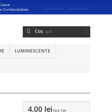
Colorat.
Contactați-ne
Autentificare
de Confidențialitate.
Coş
(gol)
RE
LUMINESCENTE
4,00 lei
Fără TVA