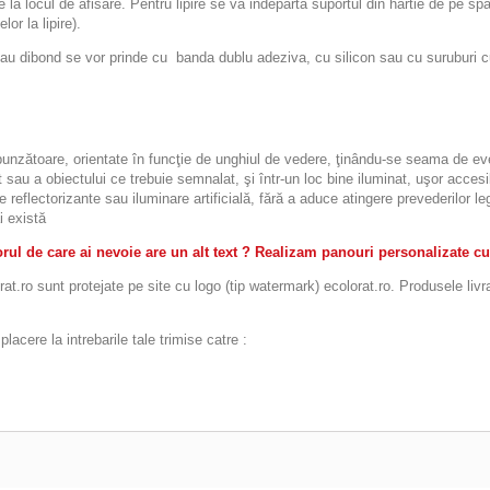
re la locul de afisare. Pentru lipire se va indeparta suportul din hartie de pe sp
or la lipire).
ibond se vor prinde cu banda dublu adeziva, cu silicon sau cu suruburi cu d
espunzătoare, orientate în funcţie de unghiul de vedere, ţinându-se seama de eve
 sau a obiectului ce trebuie semnalat, şi într-un loc bine iluminat, uşor accesibi
le reflectorizante sau iluminare artificială, fără a aduce atingere prevederilor 
i există
ul de care ai nevoie are un alt text ? Realizam panouri personalizate cu
t.ro sunt protejate pe site cu logo (tip watermark) ecolorat.ro. Produsele livr
acere la intrebarile tale trimise catre :