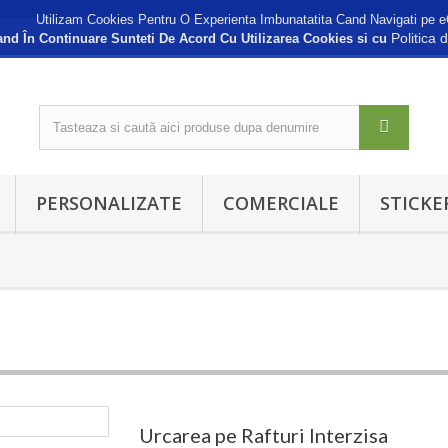
Utilizam Cookies Pentru O Experienta Imbunatatita Cand Navigati pe e
Politica 
nd În Continuare Sunteti De Acord Cu Utilizarea Cookies si cu
PERSONALIZATE
COMERCIALE
STICKE
Urcarea pe Rafturi Interzisa