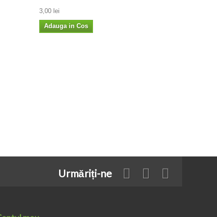
3,00 lei
Adauga in Cos
Urmăriți-ne