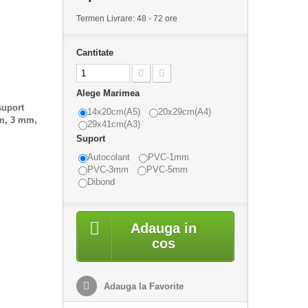
Termen Livrare: 48 - 72 ore
Cantitate
Alege Marimea
suport
14x20cm(A5)
20x29cm(A4)
mm, 3 mm,
29x41cm(A3)
Suport
Autocolant
PVC-1mm
PVC-3mm
PVC-5mm
Dibond
Adauga in
cos
Adauga la Favorite