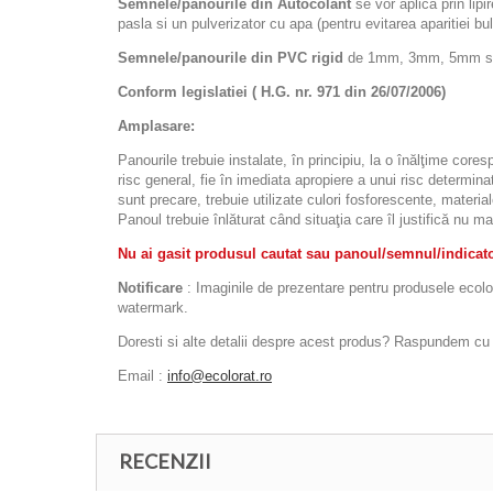
Semnele/panourile din Autocolant
se vor aplica prin lipi
pasla si un pulverizator cu apa (pentru evitarea aparitiei bulel
Semnele/panourile din PVC rigid
de 1mm, 3mm, 5mm sau d
Conform legislatiei ( H.G. nr. 971 din 26/07/2006)
Amplasare:
Panourile trebuie instalate, în principiu, la o înălţime cor
risc general, fie în imediata apropiere a unui risc determinat
sunt precare, trebuie utilizate culori fosforescente, materia
Panoul trebuie înlăturat când situaţia care îl justifică nu ma
Nu ai gasit produsul cautat sau panoul/semnul/indicator
Notificare
: Imaginile de prezentare pentru produsele ecolora
watermark.
Doresti si alte detalii despre acest produs? Raspundem cu pl
Email :
info@ecolorat.ro
RECENZII