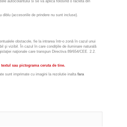
atele autocolantului si se va aplica folosind o racleta din
iblu (accesoriile de prindere nu sunt incluse).
ntualele obstacole, fie la intrarea într-o zonă în cazul unui
l şi vizibil. În cazul în care condiţiile de iluminare naturală
legislaţiei naţionale care transpun Directiva 89/654/CEE. 2.2.
 textul sau pictograma ceruta de tine.
ate sunt imprimate cu imagini la rezolutie inalta
fara