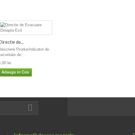
Directie de...
Descriere ProdusIndicator de
securitate de...
4,00 lei
Adauga in Cos