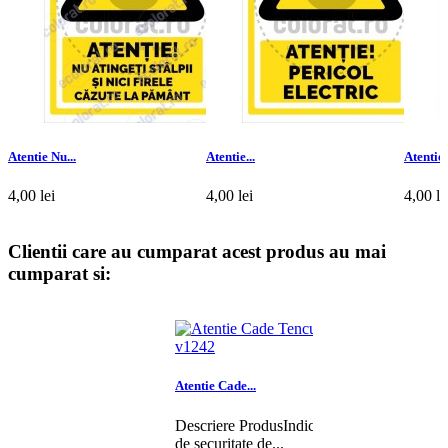
Atentie Nu...
Atentie...
Atentie.
4,00 lei
4,00 lei
4,00 le
Adauga in Cos
Adauga in Cos
Adauga
Clientii care au cumparat acest produs au mai
cumparat si:
Atentie Cade...
Descriere ProdusIndicator
de securitate de...