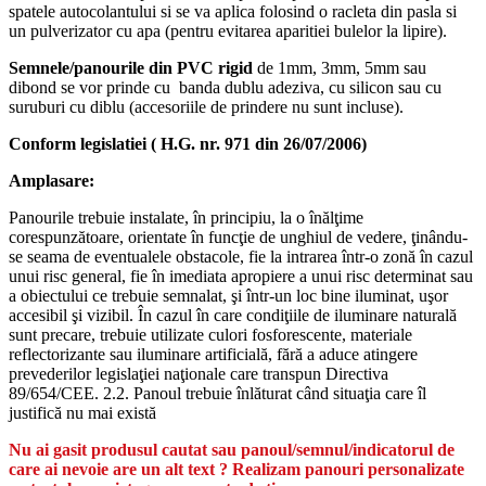
spatele autocolantului si se va aplica folosind o racleta din pasla si
un pulverizator cu apa (pentru evitarea aparitiei bulelor la lipire).
Semnele/panourile din PVC rigid
de 1mm, 3mm, 5mm sau
dibond se vor prinde cu banda dublu adeziva, cu silicon sau cu
suruburi cu diblu (accesoriile de prindere nu sunt incluse).
Conform legislatiei ( H.G. nr. 971 din 26/07/2006)
Amplasare:
Panourile trebuie instalate, în principiu, la o înălţime
corespunzătoare, orientate în funcţie de unghiul de vedere, ţinându-
se seama de eventualele obstacole, fie la intrarea într-o zonă în cazul
unui risc general, fie în imediata apropiere a unui risc determinat sau
a obiectului ce trebuie semnalat, şi într-un loc bine iluminat, uşor
accesibil şi vizibil. În cazul în care condiţiile de iluminare naturală
sunt precare, trebuie utilizate culori fosforescente, materiale
reflectorizante sau iluminare artificială, fără a aduce atingere
prevederilor legislaţiei naţionale care transpun Directiva
89/654/CEE. 2.2. Panoul trebuie înlăturat când situaţia care îl
justifică nu mai există
Nu ai gasit produsul cautat sau panoul/semnul/indicatorul de
care ai nevoie are un alt text ? Realizam panouri personalizate