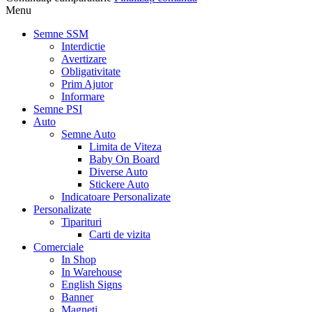
Menu
Semne SSM
Interdictie
Avertizare
Obligativitate
Prim Ajutor
Informare
Semne PSI
Auto
Semne Auto
Limita de Viteza
Baby On Board
Diverse Auto
Stickere Auto
Indicatoare Personalizate
Personalizate
Tiparituri
Carti de vizita
Comerciale
In Shop
In Warehouse
English Signs
Banner
Magneti