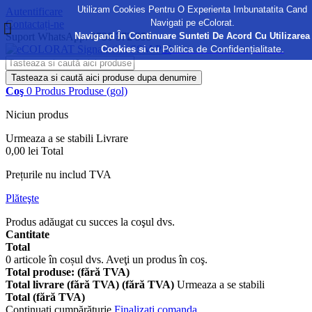
Utilizam Cookies Pentru O Experienta Imbunatatita Cand
Autentificare
Navigati pe eColorat.
Contactați-ne
Navigand În Continuare Sunteti De Acord Cu Utilizarea
Suport WhatsApp:
0730 372 355
Politica de Confidențialitate.
Cookies si cu
Tasteaza si caută aici produse dupa denumire
Coş
0
Produs
Produse
(gol)
Niciun produs
Urmeaza a se stabili
Livrare
0,00 lei
Total
Prețurile nu includ TVA
Plăteşte
Produs adăugat cu succes la coşul dvs.
Cantitate
Total
0
articole în coșul dvs.
Aveţi un produs în coş.
Total produse: (fără TVA)
Total livrare (fără TVA) (fără TVA)
Urmeaza a se stabili
Total (fără TVA)
Continuaţi cumpărăturie
Finalizați comanda