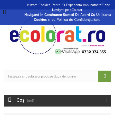
Autentificare
Utilizam Cookies Pentru O Experienta Imbunatatita Cand
Navigati pe eColorat.
Navigand În Continuare Sunteti De Acord Cu Utilizarea
Politica de Confidențialitate.
Cookies si cu
Coş
(gol)