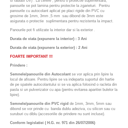
si radiatii UV) . La cerere , pentru o protectie suplimentara,
panourile se pot lamina pentru protectie la zgarieturi. Pentru
panourile cu autocolant aplicat pe placi rigide din PVC cu
grosime de 1mm, 3mm ,5 mm sau dibond de 3mm este
asigurata o protectie suplimentara pentru rezistenta la impact.
Panourile pot fi utilizate la interior dar si la exterior .
Durata de viata (expunere la interior) : 3 Ani
Durata de viata (
expunere la
exterior
) : 2 Ani
FOARTE IMPORTANT !!!
Prindere :
Semnele/panourile din Autocolant
se vor aplica prin lipire la
locul de afisare. Pentru lipire se va indeparta suportul din hartie
de pe spatele autocolantului si se va aplica folosind o racleta din
pasla si un pulverizator cu apa (pentru evitarea aparitiei bulelor la
lipire).
Semnele/panourile din PVC rigid
de 1mm, 3mm, 5mm sau
dibond se vor prinde cu banda dublu adeziva, cu silicon sau cu
suruburi cu diblu (accesoriile de prindere nu sunt incluse).
Conform legislatiei ( H.G. nr. 971 din 26/07/2006)