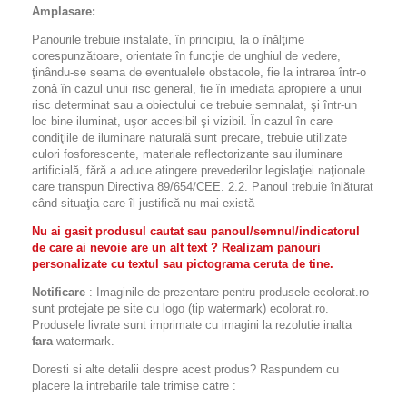
Amplasare:
Panourile trebuie instalate, în principiu, la o înălţime
corespunzătoare, orientate în funcţie de unghiul de vedere,
ţinându-se seama de eventualele obstacole, fie la intrarea într-o
zonă în cazul unui risc general, fie în imediata apropiere a unui
risc determinat sau a obiectului ce trebuie semnalat, şi într-un
loc bine iluminat, uşor accesibil şi vizibil. În cazul în care
condiţiile de iluminare naturală sunt precare, trebuie utilizate
culori fosforescente, materiale reflectorizante sau iluminare
artificială, fără a aduce atingere prevederilor legislaţiei naţionale
care transpun Directiva 89/654/CEE. 2.2. Panoul trebuie înlăturat
când situaţia care îl justifică nu mai există
Nu ai gasit produsul cautat sau panoul/semnul/indicatorul
de care ai nevoie are un alt text ? Realizam panouri
personalizate cu textul sau pictograma ceruta de tine.
Notificare
: Imaginile de prezentare pentru produsele ecolorat.ro
sunt protejate pe site cu logo (tip watermark) ecolorat.ro.
Produsele livrate sunt imprimate cu imagini la rezolutie inalta
fara
watermark.
Doresti si alte detalii despre acest produs? Raspundem cu
placere la intrebarile tale trimise catre :