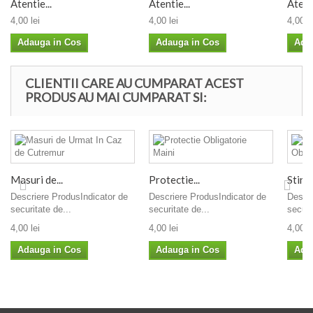
Atentie...
Atentie...
Atenti
4,00 lei
4,00 lei
4,00 le
Adauga in Cos
Adauga in Cos
Ada
CLIENTII CARE AU CUMPARAT ACEST
PRODUS AU MAI CUMPARAT SI:
Masuri de...
Protectie...
Stinge
Descriere ProdusIndicator de
Descriere ProdusIndicator de
Descri
securitate de...
securitate de...
securi
4,00 lei
4,00 lei
4,00 le
Adauga in Cos
Adauga in Cos
Ada