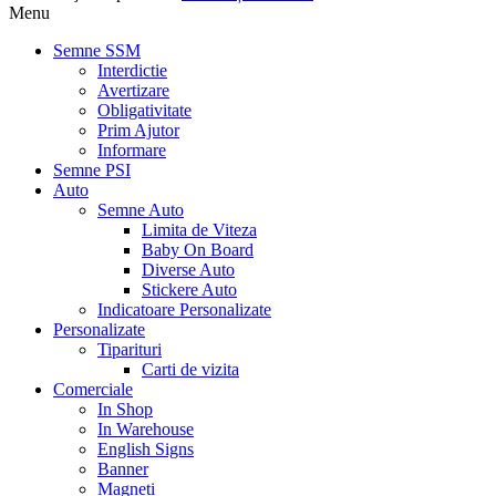
Menu
Semne SSM
Interdictie
Avertizare
Obligativitate
Prim Ajutor
Informare
Semne PSI
Auto
Semne Auto
Limita de Viteza
Baby On Board
Diverse Auto
Stickere Auto
Indicatoare Personalizate
Personalizate
Tiparituri
Carti de vizita
Comerciale
In Shop
In Warehouse
English Signs
Banner
Magneti