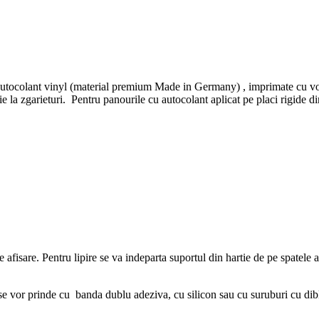
 autocolant vinyl (material premium Made in Germany) , imprimate cu vops
ectie la zgarieturi. Pentru panourile cu autocolant aplicat pe placi r
de afisare. Pentru lipire se va indeparta suportul din hartie de pe spatele 
r prinde cu banda dublu adeziva, cu silicon sau cu suruburi cu diblu 