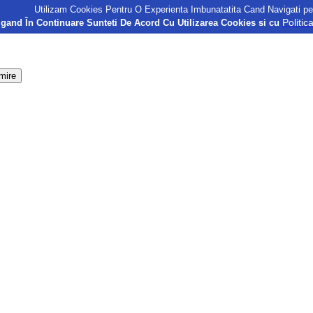
Utilizam Cookies Pentru O Experienta Imbunatatita Cand Navigati pe
Politic
gand În Continuare Sunteti De Acord Cu Utilizarea Cookies si cu
mire