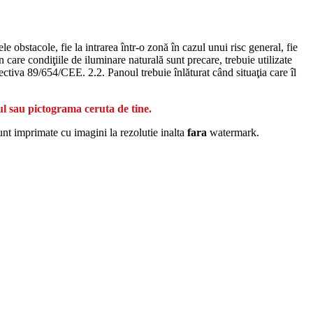
 obstacole, fie la intrarea într-o zonă în cazul unui risc general, fie
n care condiţiile de iluminare naturală sunt precare, trebuie utilizate
rectiva 89/654/CEE. 2.2. Panoul trebuie înlăturat când situaţia care îl
ul sau pictograma ceruta de tine.
unt imprimate cu imagini la rezolutie inalta
fara
watermark.