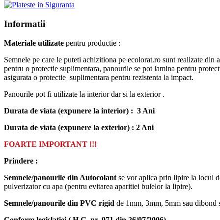
Informatii
Materiale utilizate
pentru productie :
Semnele pe care le puteti achizitiona pe ecolorat.ro sunt realizate din
pentru o protectie suplimentara, panourile se pot lamina pentru prot
asigurata o protectie suplimentara pentru rezistenta la impact.
Panourile pot fi utilizate la interior dar si la exterior .
Durata de viata (expunere la interior) : 3 Ani
Durata de viata (
expunere la
exterior
) : 2 Ani
FOARTE IMPORTANT !!!
Prindere :
Semnele/panourile din Autocolant
se vor aplica prin lipire la locul 
pulverizator cu apa (pentru evitarea aparitiei bulelor la lipire).
Semnele/panourile din PVC rigid
de 1mm, 3mm, 5mm sau dibond se vo
Conform legislatiei ( H.G. nr. 971 din 26/07/2006)