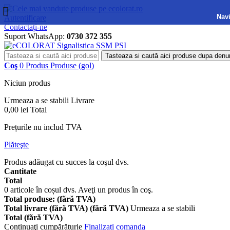
Navi
Autentificare
Contactați-ne
Suport WhatsApp:
0730 372 355
Tasteaza si caută aici produse dupa denu
Coş
0
Produs
Produse
(gol)
Niciun produs
Urmeaza a se stabili
Livrare
0,00 lei
Total
Prețurile nu includ TVA
Plăteşte
Produs adăugat cu succes la coşul dvs.
Cantitate
Total
0
articole în coșul dvs.
Aveţi un produs în coş.
Total produse: (fără TVA)
Total livrare (fără TVA) (fără TVA)
Urmeaza a se stabili
Total (fără TVA)
Continuaţi cumpărăturie
Finalizați comanda