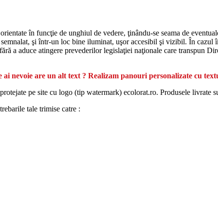
 orientate în funcţie de unghiul de vedere, ţinându-se seama de eventualele
emnalat, şi într-un loc bine iluminat, uşor accesibil şi vizibil. În cazul î
, fără a aduce atingere prevederilor legislaţiei naţionale care transpun Di
 ai nevoie are un alt text ? Realizam panouri personalizate cu text
protejate pe site cu logo (tip watermark) ecolorat.ro. Produsele livrate s
ebarile tale trimise catre :