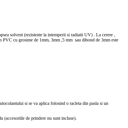
ea solvent (rezistente la intemperii si radiatii UV) . La cerere ,
igide din PVC cu grosime de 1mm, 3mm ,5 mm sau dibond de 3mm este
autocolantului si se va aplica folosind o racleta din pasla si un
(accesoriile de prindere nu sunt incluse).