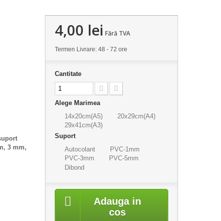
4,00 lei
Fără TVA
Termen Livrare: 48 - 72 ore
Cantitate
Alege Marimea
14x20cm(A5)
20x29cm(A4)
29x41cm(A3)
Suport
suport
mm, 3 mm,
Autocolant
PVC-1mm
PVC-3mm
PVC-5mm
Dibond
Adauga in
cos