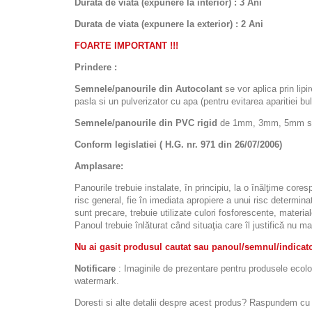
Durata de viata (expunere la interior) : 3 Ani
Durata de viata (
expunere la
exterior
) : 2 Ani
FOARTE IMPORTANT !!!
Prindere :
Semnele/panourile din Autocolant
se vor aplica prin lipi
pasla si un pulverizator cu apa (pentru evitarea aparitiei bulel
Semnele/panourile din PVC rigid
de 1mm, 3mm, 5mm sau d
Conform legislatiei ( H.G. nr. 971 din 26/07/2006)
Amplasare:
Panourile trebuie instalate, în principiu, la o înălţime cor
risc general, fie în imediata apropiere a unui risc determinat
sunt precare, trebuie utilizate culori fosforescente, materia
Panoul trebuie înlăturat când situaţia care îl justifică nu ma
Nu ai gasit produsul cautat sau panoul/semnul/indicator
Notificare
: Imaginile de prezentare pentru produsele ecolora
watermark.
Doresti si alte detalii despre acest produs? Raspundem cu pl