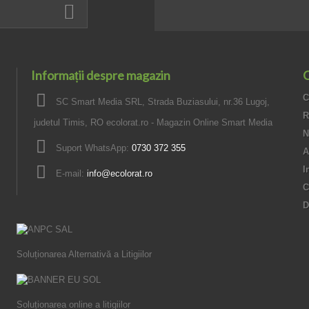
Informații despre magazin
C
C
SC Smart Media SRL, Strada Buziasului, nr.36 Lugoj,
R
judetul Timis, RO ecolorat.ro - Magazin Online Smart Media
N
Suport WhatsApp:
0730 372 355
A
I
E-mail:
info@ecolorat.ro
C
D
Soluționarea Alternativă a Litigiilor
Soluționarea online a litigiilor