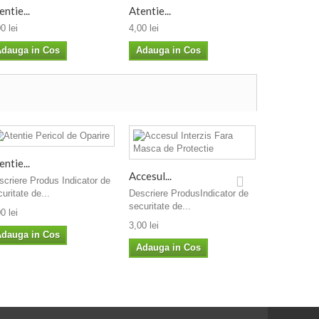
entie...
Atentie...
Atentie Sub
0 lei
4,00 lei
4,00 lei
dauga in Cos
Adauga in Cos
Adauga i
entie...
Accesul...
Atentie...
scriere Produs Indicator de
uritate de...
Descriere ProdusIndicator de
Descriere P
securitate de...
securitate d
0 lei
3,00 lei
4,00 lei
dauga in Cos
Adauga in Cos
Adauga i