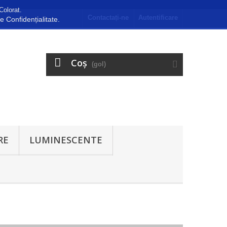
Colorat.
Contactați-ne
Autentificare
de Confidențialitate.
Coş
(gol)
RE
LUMINESCENTE