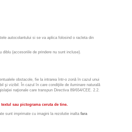
atele autocolantului si se va aplica folosind o racleta din
iblu (accesoriile de prindere nu sunt incluse).
ntualele obstacole, fie la intrarea într-o zonă în cazul unui
l şi vizibil. În cazul în care condiţiile de iluminare naturală
legislaţiei naţionale care transpun Directiva 89/654/CEE. 2.2.
 textul sau pictograma ceruta de tine.
ate sunt imprimate cu imagini la rezolutie inalta
fara