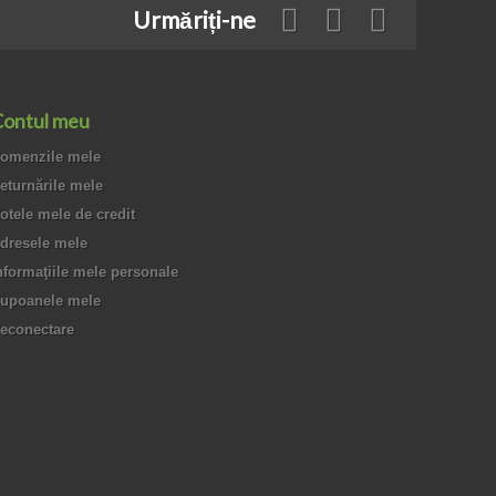
Urmăriți-ne
ontul meu
omenzile mele
eturnările mele
otele mele de credit
dresele mele
nformaţiile mele personale
upoanele mele
econectare