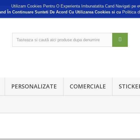
Utilizam Cookies Pentru O Experienta Imbunatatita Cand Navigati pe e
Politica 
nd În Continuare Sunteti De Acord Cu Utilizarea Cookies si cu
PERSONALIZATE
COMERCIALE
STICKE