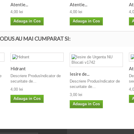
Atentie...
Atentie...
At
4,00 lei
4,00 lei
4,0
Adauga in Cos
Adauga in Cos
A
ODUS AU MAI CUMPARAT SI:
Hidrant
At
Iesire de...
e
Descriere ProdusIndicator de
De
securitate de...
Descriere ProdusIndicator de
sec
securitate de...
4,00 lei
4,0
3,00 lei
Adauga in Cos
A
Adauga in Cos