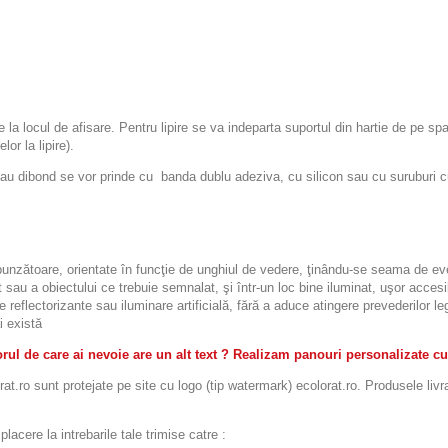
re la locul de afisare. Pentru lipire se va indeparta suportul din hartie de pe sp
or la lipire).
ibond se vor prinde cu banda dublu adeziva, cu silicon sau cu suruburi cu d
espunzătoare, orientate în funcţie de unghiul de vedere, ţinându-se seama de eve
 sau a obiectului ce trebuie semnalat, şi într-un loc bine iluminat, uşor accesibi
le reflectorizante sau iluminare artificială, fără a aduce atingere prevederilor 
i există
ul de care ai nevoie are un alt text ? Realizam panouri personalizate cu
t.ro sunt protejate pe site cu logo (tip watermark) ecolorat.ro. Produsele livr
acere la intrebarile tale trimise catre :