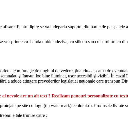
de afisare. Pentru lipire se va indeparta suportul din hartie de pe spatele 
r prinde cu banda dublu adeziva, cu silicon sau cu suruburi cu diblu 
 orientate în funcţie de unghiul de vedere, ţinându-se seama de eventualele
emnalat, şi într-un loc bine iluminat, uşor accesibil şi vizibil. În cazul î
, fără a aduce atingere prevederilor legislaţiei naţionale care transpun Di
 ai nevoie are un alt text ? Realizam panouri personalizate cu text
protejate pe site cu logo (tip watermark) ecolorat.ro. Produsele livrate s
ebarile tale trimise catre :