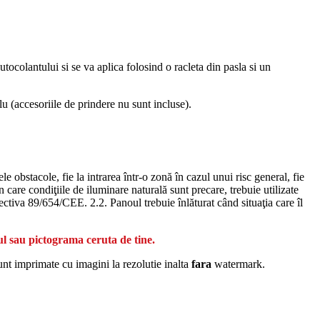
autocolantului si se va aplica folosind o racleta din pasla si un
(accesoriile de prindere nu sunt incluse).
 obstacole, fie la intrarea într-o zonă în cazul unui risc general, fie
n care condiţiile de iluminare naturală sunt precare, trebuie utilizate
rectiva 89/654/CEE. 2.2. Panoul trebuie înlăturat când situaţia care îl
ul sau pictograma ceruta de tine.
unt imprimate cu imagini la rezolutie inalta
fara
watermark.