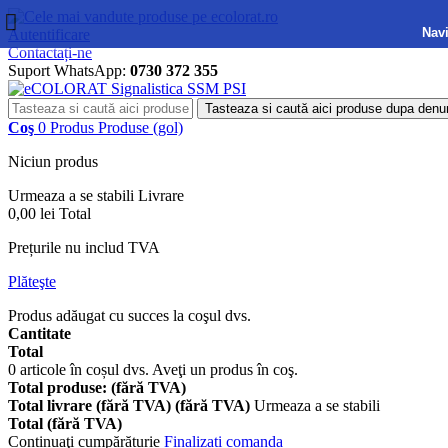
Navi
Autentificare
Contactați-ne
Suport WhatsApp:
0730 372 355
Tasteaza si caută aici produse dupa denu
Coş
0
Produs
Produse
(gol)
Niciun produs
Urmeaza a se stabili
Livrare
0,00 lei
Total
Prețurile nu includ TVA
Plăteşte
Produs adăugat cu succes la coşul dvs.
Cantitate
Total
0
articole în coșul dvs.
Aveţi un produs în coş.
Total produse: (fără TVA)
Total livrare (fără TVA) (fără TVA)
Urmeaza a se stabili
Total (fără TVA)
Continuaţi cumpărăturie
Finalizați comanda