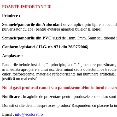
FOARTE IMPORTANT !!!
Prindere :
Semnele/panourile din Autocolant
se vor aplica prin lipire la locul 
pulverizator cu apa (pentru evitarea aparitiei bulelor la lipire).
Semnele/panourile din PVC rigid
de 1mm, 3mm, 5mm sau dibond se vo
Conform legislatiei ( H.G. nr. 971 din 26/07/2006)
Amplasare:
Panourile trebuie instalate, în principiu, la o înălţime corespunzătoare,
în imediata apropiere a unui risc determinat sau a obiectului ce trebuie s
culori fosforescente, materiale reflectorizante sau iluminare artificială
justifică nu mai există
Nu ai gasit produsul cautat sau panoul/semnul/indicatorul de care
Notificare
: Imaginile de prezentare pentru produsele ecolorat.ro sunt 
Doresti si alte detalii despre acest produs? Raspundem cu placere la intr
Email :
info@ecolorat.ro