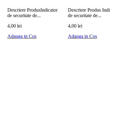
Info 
Descriere ProdusIndicator
Descriere Produs Indicator
de securitate de...
de securitate de...
Desc
de s
4,00 lei
4,00 lei
3,00
Adauga in Cos
Adauga in Cos
Ada