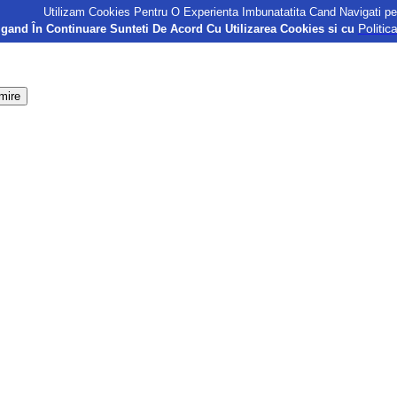
Utilizam Cookies Pentru O Experienta Imbunatatita Cand Navigati pe
Politic
gand În Continuare Sunteti De Acord Cu Utilizarea Cookies si cu
mire