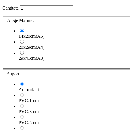
Cantitate
Alege Marimea
14x20cm(A5)
20x29cm(A4)
29x41cm(A3)
Suport
Autocolant
PVC-1mm
PVC-3mm
PVC-5mm