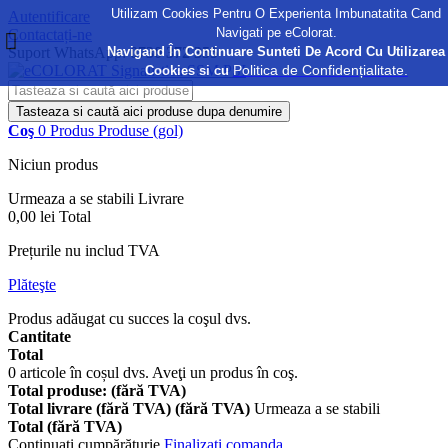
Utilizam Cookies Pentru O Experienta Imbunatatita Cand
Autentificare
Navigati pe eColorat.
Contactați-ne
Navigand În Continuare Sunteti De Acord Cu Utilizarea
Suport WhatsApp:
0730 372 355
Politica de Confidențialitate.
Cookies si cu
Tasteaza si caută aici produse dupa denumire
Coş
0
Produs
Produse
(gol)
Niciun produs
Urmeaza a se stabili
Livrare
0,00 lei
Total
Prețurile nu includ TVA
Plăteşte
Produs adăugat cu succes la coşul dvs.
Cantitate
Total
0
articole în coșul dvs.
Aveţi un produs în coş.
Total produse: (fără TVA)
Total livrare (fără TVA) (fără TVA)
Urmeaza a se stabili
Total (fără TVA)
Continuaţi cumpărăturie
Finalizați comanda