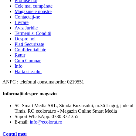
Produse noi
Cele mai cumpărate
Magazinele noastre
Contactați-ne
Livrare
Aviz Juridic
Termeni si Conditii
Despre noi
Plati Securizate
Confidentialitate
Retur
Cum Cumpar
Info
Harta site-ului
ANPC : telefonul consumatorilor 0219551
Informații despre magazin
SC Smart Media SRL, Strada Buziasului, nr.36 Lugoj, judetul
Timis, RO ecolorat.ro - Magazin Online Smart Media
Suport WhatsApp:
0730 372 355
E-mail:
info@ecolorat.ro
Contul meu