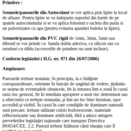
Prindere :
Semnele/panourile din Autocolant
se vor aplica prin lipire la locul
de afisare. Pentru lipire se va indeparta suportul din hartie de pe
spatele autocolantului si se va aplica folosind o racleta din pasla si
un pulverizator cu apa (pentru evitarea aparitiei bulelor la lipire).
Semnele/panourile din PVC rigid
de 1mm, 3mm, 5mm sau
dibond se vor prinde cu banda dublu adeziva, cu silicon sau cu
suruburi cu diblu (accesoriile de prindere nu sunt incluse).
Conform legislatiei ( H.G. nr. 971 din 26/07/2006)
Amplasare:
Panourile trebuie instalate, în principiu, la o înălţime
corespunzătoare, orientate în funcţie de unghiul de vedere, ţinându-
se seama de eventualele obstacole, fie la intrarea într-o zonă în cazul
unui risc general, fie în imediata apropiere a unui risc determinat sau
a obiectului ce trebuie semnalat, şi într-un loc bine iluminat, uşor
accesibil şi vizibil. În cazul în care condiţiile de iluminare naturală
sunt precare, trebuie utilizate culori fosforescente, materiale
reflectorizante sau iluminare artificială, fără a aduce atingere
prevederilor legislaţiei naţionale care transpun Directiva
89/654/CEE. 2.2. Panoul trebuie înlăturat când situaţia care îl