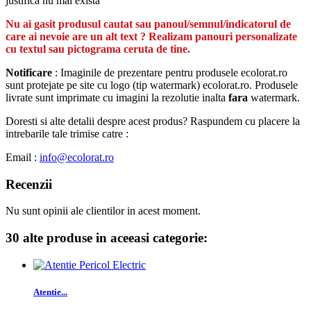
justifică nu mai există
Nu ai gasit produsul cautat sau panoul/semnul/indicatorul de
care ai nevoie are un alt text ? Realizam panouri personalizate
cu textul sau pictograma ceruta de tine.
Notificare
: Imaginile de prezentare pentru produsele ecolorat.ro
sunt protejate pe site cu logo (tip watermark) ecolorat.ro. Produsele
livrate sunt imprimate cu imagini la rezolutie inalta
fara
watermark.
Doresti si alte detalii despre acest produs? Raspundem cu placere la
intrebarile tale trimise catre :
Email :
info@ecolorat.ro
Recenzii
Nu sunt opinii ale clientilor in acest moment.
30 alte produse in aceeasi categorie:
Atentie...