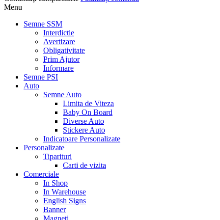
Menu
Semne SSM
Interdictie
Avertizare
Obligativitate
Prim Ajutor
Informare
Semne PSI
Auto
Semne Auto
Limita de Viteza
Baby On Board
Diverse Auto
Stickere Auto
Indicatoare Personalizate
Personalizate
Tiparituri
Carti de vizita
Comerciale
In Shop
In Warehouse
English Signs
Banner
Magneti