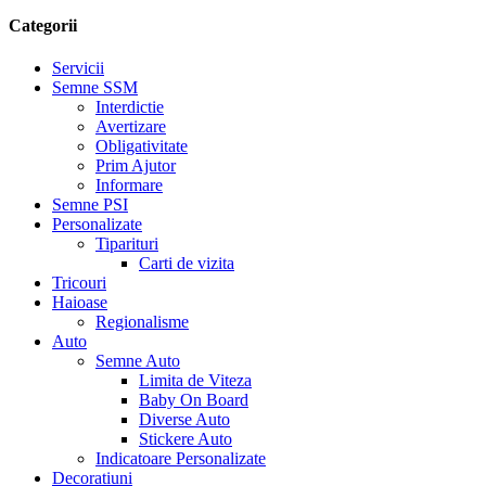
Categorii
Servicii
Semne SSM
Interdictie
Avertizare
Obligativitate
Prim Ajutor
Informare
Semne PSI
Personalizate
Tiparituri
Carti de vizita
Tricouri
Haioase
Regionalisme
Auto
Semne Auto
Limita de Viteza
Baby On Board
Diverse Auto
Stickere Auto
Indicatoare Personalizate
Decoratiuni