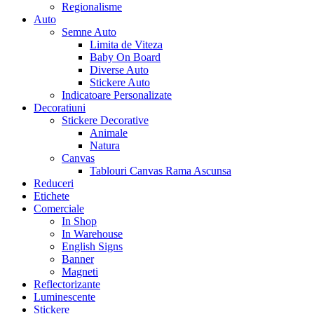
Regionalisme
Auto
Semne Auto
Limita de Viteza
Baby On Board
Diverse Auto
Stickere Auto
Indicatoare Personalizate
Decoratiuni
Stickere Decorative
Animale
Natura
Canvas
Tablouri Canvas Rama Ascunsa
Reduceri
Etichete
Comerciale
In Shop
In Warehouse
English Signs
Banner
Magneti
Reflectorizante
Luminescente
Stickere