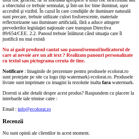
a obiectului ce trebuie semnalat, şi într-un loc bine iluminat, uşor
accesibil şi vizibil. În cazul în care condiţiile de iluminare naturală
sunt precare, trebuie utilizate culori fosforescente, materiale
reflectorizante sau iluminare artificială, fără a aduce atingere
prevederilor legislaţiei naţionale care transpun Directiva
89/654/CEE. 2.2. Panoul trebuie înlăturat când situaţia care îl
justifică nu mai există
Nu ai gasit produsul cautat sau panoul/semnul/indicatorul de
care ai nevoie are un alt text ? Realizam panouri personalizate
cu textul sau pictograma ceruta de tine.
Notificare
: Imaginile de prezentare pentru produsele ecolorat.ro
sunt protejate pe site cu logo (tip watermark) ecolorat.ro. Produsele
livrate sunt imprimate cu imagini la rezolutie inalta
fara
watermark.
Doresti si alte detalii despre acest produs? Raspundem cu placere la
intrebarile tale trimise catre :
Email :
info@ecolorat.ro
Recenzii
Nu sunt opinii ale clientilor in acest moment.