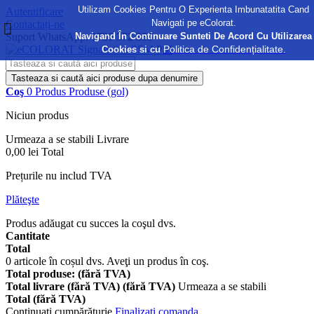
Utilizam Cookies Pentru O Experienta Imbunatatita Cand
Autentificare
Navigati pe eColorat.
Contactați-ne
Navigand În Continuare Sunteti De Acord Cu Utilizarea
Suport WhatsApp:
0730 372 355
Politica de Confidențialitate.
Cookies si cu
Tasteaza si caută aici produse dupa denumire
Coş
0
Produs
Produse
(gol)
Niciun produs
Urmeaza a se stabili
Livrare
0,00 lei
Total
Prețurile nu includ TVA
Plăteşte
Produs adăugat cu succes la coşul dvs.
Cantitate
Total
0
articole în coșul dvs.
Aveţi un produs în coş.
Total produse: (fără TVA)
Total livrare (fără TVA) (fără TVA)
Urmeaza a se stabili
Total (fără TVA)
Continuaţi cumpărăturie
Finalizați comanda