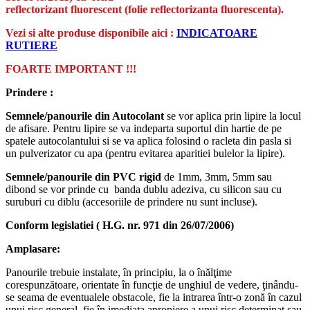
reflectorizant
fluorescent
(folie
reflectorizant
a fluorescenta).
Vezi si alte produse disponibile aici :
INDICATOARE
RUTIERE
FOARTE IMPORTANT !!!
Prindere :
Semnele/panourile din Autocolant
se vor aplica prin lipire la locul
de afisare. Pentru lipire se va indeparta suportul din hartie de pe
spatele autocolantului si se va aplica folosind o racleta din pasla si
un pulverizator cu apa (pentru evitarea aparitiei bulelor la lipire).
Semnele/panourile din PVC rigid
de 1mm, 3mm, 5mm sau
dibond se vor prinde cu banda dublu adeziva, cu silicon sau cu
suruburi cu diblu (accesoriile de prindere nu sunt incluse).
Conform legislatiei ( H.G. nr. 971 din 26/07/2006)
Amplasare:
Panourile trebuie instalate, în principiu, la o înălţime
corespunzătoare, orientate în funcţie de unghiul de vedere, ţinându-
se seama de eventualele obstacole, fie la intrarea într-o zonă în cazul
unui risc general, fie în imediata apropiere a unui risc determinat sau