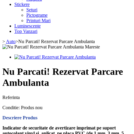
Stickere
Seturi
Pictograme
Printuri Mari
Luminescente
Top Vanzari
>
Auto
>
Nu Parcati! Rezervat Parcare Ambulanta
Mareste
Nu Parcati! Rezervat Parcare
Ambulanta
Referinta
Conditie:
Produs nou
Descriere Produs
Indicator de securitate de avertizare imprimat pe suport
autocolant vinyl si aplicat pe placa PVC (de 1 mm, 3 mm, 5