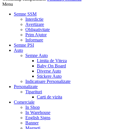
Menu
Semne SSM
Interdictie
Avertizare
Obligativitate
Prim Ajutor
Informare
Semne PSI
Auto
Semne Auto
Limita de Viteza
Baby On Board
Diverse Auto
Stickere Auto
Indicatoare Personalizate
Personalizate
Tiparituri
Carti de vizita
Comerciale
In Shop
In Warehouse
English Signs
Banner
Magneti