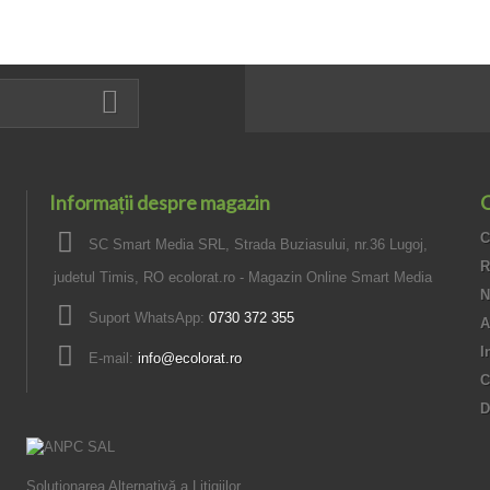
Informații despre magazin
C
C
SC Smart Media SRL, Strada Buziasului, nr.36 Lugoj,
R
judetul Timis, RO ecolorat.ro - Magazin Online Smart Media
N
Suport WhatsApp:
0730 372 355
A
I
E-mail:
info@ecolorat.ro
C
D
Soluționarea Alternativă a Litigiilor