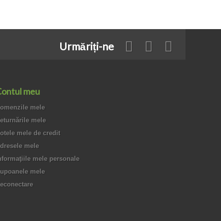
Urmăriți-ne
ontul meu
omenzile mele
eturnările mele
otele mele de credit
dresele mele
nformaţiile mele personale
upoanele mele
econectare