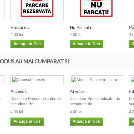
Parcare...
Nu Parcati
Pa
4,00 lei
4,00 lei
4,0
Adauga in Cos
Adauga in Cos
A
ODUS AU MAI CUMPARAT SI:
Accesul...
Atentie...
Int
e
Descriere ProdusIndicator de
Descriere ProdusIndicator de
De
securitate de...
securitate de...
sec
4,00 lei
4,00 lei
4,0
Adauga in Cos
Adauga in Cos
A