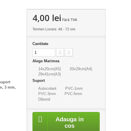
4,00 lei
Fără TVA
Termen Livrare: 48 - 72 ore
Cantitate
Alege Marimea
14x20cm(A5)
20x29cm(A4)
29x41cm(A3)
Suport
suport
mm, 3 mm,
Autocolant
PVC-1mm
PVC-3mm
PVC-5mm
Dibond
Adauga in
cos