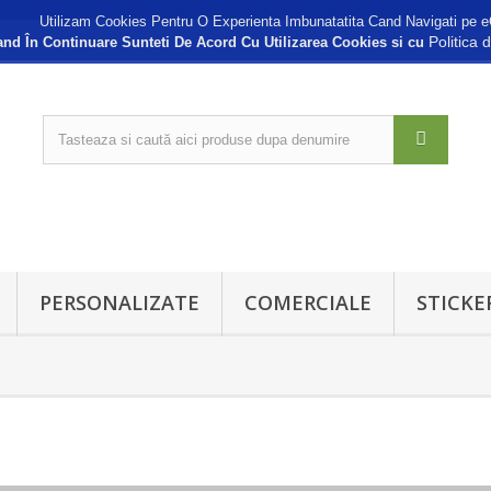
Utilizam Cookies Pentru O Experienta Imbunatatita Cand Navigati pe e
Politica 
nd În Continuare Sunteti De Acord Cu Utilizarea Cookies si cu
PERSONALIZATE
COMERCIALE
STICKE