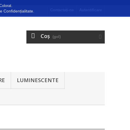
Colorat.
Contactați-ne
Autentificare
de Confidențialitate.
Coş
(gol)
RE
LUMINESCENTE