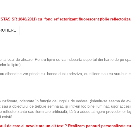
m
STAS SR 1848/2011)
cu fond reflectorizant
fluorescent
(folie
reflectoriza
 RUTIERE
re la locul de afisare. Pentru lipire se va indeparta suportul din hartie de pe sp
or la lipire).
ibond se vor prinde cu banda dublu adeziva, cu silicon sau cu suruburi cu d
espunzătoare, orientate în funcţie de unghiul de vedere, ţinându-se seama de eve
 sau a obiectului ce trebuie semnalat, şi într-un loc bine iluminat, uşor accesibi
le reflectorizante sau iluminare artificială, fără a aduce atingere prevederilor 
i există
ul de care ai nevoie are un alt text ? Realizam panouri personalizate cu