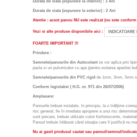
Durata de viata (expunere la interior) : 3 Ani
Durata de viata (
expunere la
exterior
) : 2 Ani
Atentie : acest panou NU este realizat (nu este confor
Vezi si alte produse disponibile aici :
INDICATOARE
FOARTE IMPORTANT !!!
Prindere :
Semnele/panourile din Autocolant
se vor aplica prin lipi
pasla si un pulverizator cu apa (pentru evitarea aparitiei bulel
Semnele/panourile din PVC rigid
de 1mm, 3mm, 5mm sau d
Conform legislatiei ( H.G. nr. 971 din 26/07/2006)
Amplasare:
Panourile trebuie instalate, în principiu, la o înălţime cor
risc general, fie în imediata apropiere a unui risc determinat
sunt precare, trebuie utilizate culori fosforescente, materia
Panoul trebuie înlăturat când situaţia care îl justifică nu ma
Nu ai gasit produsul cautat sau panoul/semnul/indicator