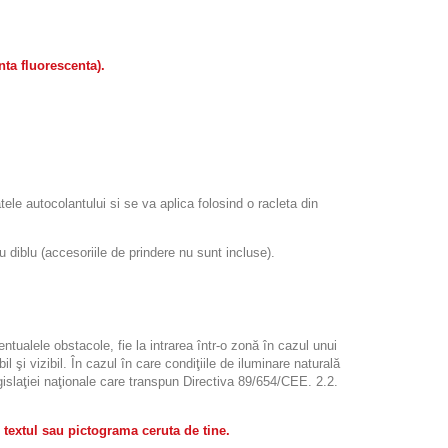
nt
a fluorescenta).
atele autocolantului si se va aplica folosind o racleta din
iblu (accesoriile de prindere nu sunt incluse).
ntualele obstacole, fie la intrarea într-o zonă în cazul unui
l şi vizibil. În cazul în care condiţiile de iluminare naturală
legislaţiei naţionale care transpun Directiva 89/654/CEE. 2.2.
 textul sau pictograma ceruta de tine.