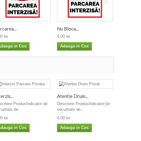
rcarea...
Nu Bloca...
Nu Bloca...
0 lei
4,00 lei
4,00 lei
dauga in Cos
Adauga in Cos
Adauga i
erzis...
Atentie Drum...
scriere ProdusIndicator de
Descriere ProdusIndicator de
uritate de...
securitate de...
0 lei
4,00 lei
dauga in Cos
Adauga in Cos