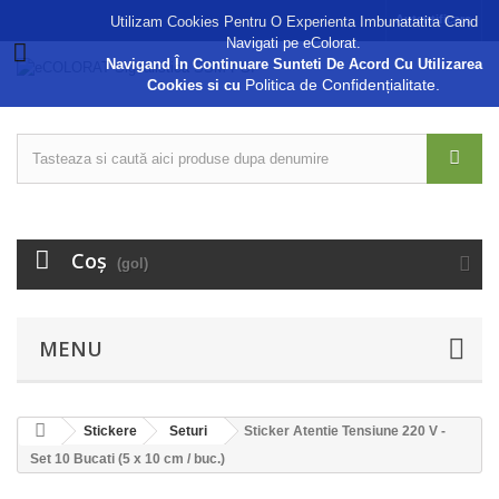
Autentificare
Utilizam Cookies Pentru O Experienta Imbunatatita Cand
Navigati pe eColorat.
Navigand În Continuare Sunteti De Acord Cu Utilizarea
Politica de Confidențialitate.
Cookies si cu
Coş
(gol)
MENU
Stickere
Seturi
Sticker Atentie Tensiune 220 V -
Set 10 Bucati (5 x 10 cm / buc.)