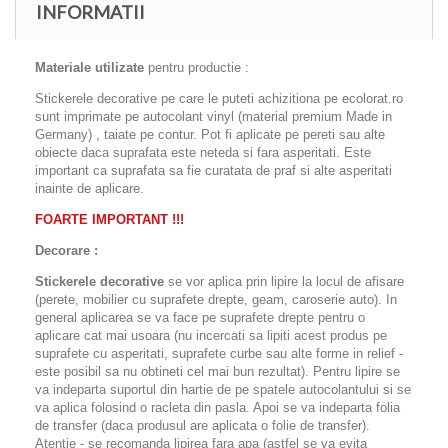
INFORMATII
Materiale utilizate
pentru productie :
Stickerele decorative pe care le puteti achizitiona pe ecolorat.ro
sunt imprimate pe autocolant vinyl (material premium Made in
Germany) , taiate pe contur. Pot fi aplicate pe pereti sau alte
obiecte daca suprafata este neteda si fara asperitati. Este
important ca suprafata sa fie curatata de praf si alte asperitati
inainte de aplicare.
FOARTE IMPORTANT !!!
Decorare :
Stickerele decorative
se vor aplica prin lipire la locul de afisare
(perete, mobilier cu suprafete drepte, geam, caroserie auto). In
general aplicarea se va face pe suprafete drepte pentru o
aplicare cat mai usoara (nu incercati sa lipiti acest produs pe
suprafete cu asperitati, suprafete curbe sau alte forme in relief -
este posibil sa nu obtineti cel mai bun rezultat). Pentru lipire se
va indeparta suportul din hartie de pe spatele autocolantului si se
va aplica folosind o racleta din pasla. Apoi se va indeparta folia
de transfer (daca produsul are aplicata o folie de transfer).
Atentie - se recomanda lipirea fara apa (astfel se va evita