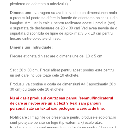
pierderea de aderenta a adezivului).
Dimensiune
: va rugam sa aveti in vedere ca dimensiunea reala
a produsului poate sa difere in functie de orientarea obiectului din
imagine. Am luat in calcul pentru realizarea acestui produs (set)
o suprafata de desfasurare de 20 x 30 cm! Veti avea nevoie de o
suprafata disponibila de lipire de aproximativ 5 x 10 cm pentru
fiecare dintre obiectele din set.
Dimensiuni individuale :
Fiecare eticheta din set are o dimensiune de 10 x 5 cm
Set : 20 x 30 cm. Pretul afisat pentru acest produs este pentru
un set care include toate cele 10 etichete.
Produsul va contine o coala de dimensiuni A4 ( aproximativ 20 x
30 cm) cu toate cele 10 etichete.
Nu ai gasit produsul cautat sau panoul/semnul/indicatorul
de care ai nevoie are un alt text ? Realizam panouri
personalizate cu textul sau pictograma ceruta de tine.
Notificare
: Imaginile de prezentare pentru produsele ecolorat.ro
sunt protejate pe site cu logo (tip watermark) ecolorat.ro.
Produsele livrate sunt imprimate sau taiate pe contur (dupa caz)