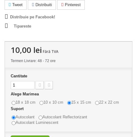
Tweet
Distribuiti
Pinterest
Distribuie pe Facebook!
Tipareste
10,00 lei
Fără TVA
Termen Livrare: 48 - 72 ore
Cantitate
Alege Marimea
18 x 18 cm
10 x 10 cm
15 x 15 cm
22 x 22 cm
Suport
Autocolant
Autocolant Reflectorizant
Autocolant Luminescent