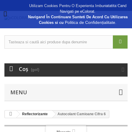
Autentificare
Utilizam Cookies Pentru O Experienta Imbunatatita Cand
Navigati pe eColorat.
Navigand În Continuare Sunteti De Acord Cu Utilizarea
Politica de Confidențialitate.
Cookies si cu
Coş
(gol)
MENU
Reflectorizante
Autocolant Camioane Cifra 6