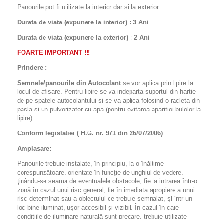
Panourile pot fi utilizate la interior dar si la exterior .
Durata de viata (expunere la interior) : 3 Ani
Durata de viata (
expunere la
exterior
) : 2 Ani
FOARTE IMPORTANT !!!
Prindere :
Semnele/panourile din Autocolant
se vor aplica prin lipire la
locul de afisare. Pentru lipire se va indeparta suportul din hartie
de pe spatele autocolantului si se va aplica folosind o racleta din
pasla si un pulverizator cu apa (pentru evitarea aparitiei bulelor la
lipire).
Conform legislatiei ( H.G. nr. 971 din 26/07/2006)
Amplasare:
Panourile trebuie instalate, în principiu, la o înălţime
corespunzătoare, orientate în funcţie de unghiul de vedere,
ţinându-se seama de eventualele obstacole, fie la intrarea într-o
zonă în cazul unui risc general, fie în imediata apropiere a unui
risc determinat sau a obiectului ce trebuie semnalat, şi într-un
loc bine iluminat, uşor accesibil şi vizibil. În cazul în care
condiţiile de iluminare naturală sunt precare, trebuie utilizate