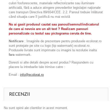
culori fosforescente, materiale reflectorizante sau iluminare
artificială, fără a aduce atingere prevederilor legislaţiei naţionale
care transpun Directiva 89/654/CEE. 2.2. Panoul trebuie înlăturat
când situaţia care îl justifică nu mai există
Nu ai gasit produsul cautat sau panoul/semnul/indicatorul
de care ai nevoie are un alt text ? Realizam panouri
personalizate cu textul sau pictograma ceruta de tine.
Notificare
: Imaginile de prezentare pentru produsele ecolorat.ro
sunt protejate pe site cu logo (tip watermark) ecolorat.ro.
Produsele livrate sunt imprimate cu imagini la rezolutie inalta
fara
watermark.
Doresti si alte detalii despre acest produs? Raspundem cu
placere la intrebarile tale trimise catre :
Email :
info@ecolorat.ro
RECENZII
Nu sunt opinii ale clientilor in acest moment.