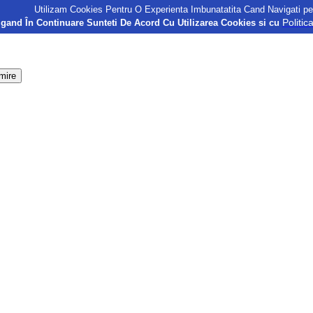
Utilizam Cookies Pentru O Experienta Imbunatatita Cand Navigati pe
Politic
gand În Continuare Sunteti De Acord Cu Utilizarea Cookies si cu
mire