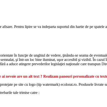
de afisare. Pentru lipire se va indeparta suportul din hartie de pe spatele 
 orientate în funcţie de unghiul de vedere, ţinându-se seama de eventualele
emnalat, şi într-un loc bine iluminat, uşor accesibil şi vizibil. În cazul î
, fără a aduce atingere prevederilor legislaţiei naţionale care transpun Di
 ai nevoie are un alt text ? Realizam panouri personalizate cu text
protejate pe site cu logo (tip watermark) ecolorat.ro. Produsele livrate s
ebarile tale trimise catre :