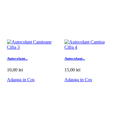
Autocolant...
Autocolant...
Autoc
10,00 lei
15,00 lei
15,0
Adauga in Cos
Adauga in Cos
Ada