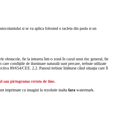
autocolantului si se va aplica folosind o racleta din pasla si un
 obstacole, fie la intrarea într-o zonă în cazul unui risc general, fie
n care condiţiile de iluminare naturală sunt precare, trebuie utilizate
rectiva 89/654/CEE. 2.2. Panoul trebuie înlăturat când situaţia care îl
ul sau pictograma ceruta de tine.
unt imprimate cu imagini la rezolutie inalta
fara
watermark.