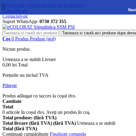
Navi
Autentificare
Contactați-ne
Suport WhatsApp:
0730 372 355
Tasteaza si caută aici produse dupa denu
Coş
0
Produs
Produse
(gol)
Niciun produs
Urmeaza a se stabili
Livrare
0,00 lei
Total
Prețurile nu includ TVA
Plăteşte
Produs adăugat cu succes la coşul dvs.
Cantitate
Total
0
articole în coșul dvs.
Aveţi un produs în coş.
Total produse: (fără TVA)
Total livrare (fără TVA) (fără TVA)
Urmeaza a se stabili
Total (fără TVA)
Continuaţi cumpărăturie
Finalizați comanda