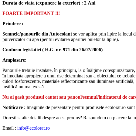
Durata de viata (
expunere la
exterior
) : 2 Ani
FOARTE IMPORTANT !!!
Prindere :
Semnele/panourile din Autocolant
se vor aplica prin lipire la locul 
pulverizator cu apa (pentru evitarea aparitiei bulelor la lipire).
Conform legislatiei ( H.G. nr. 971 din 26/07/2006)
Amplasare:
Panourile trebuie instalate, în principiu, la o înălţime corespunzătoare,
în imediata apropiere a unui risc determinat sau a obiectului ce trebuie s
culori fosforescente, materiale reflectorizante sau iluminare artificială
justifică nu mai există
Nu ai gasit produsul cautat sau panoul/semnul/indicatorul de care
Notificare
: Imaginile de prezentare pentru produsele ecolorat.ro sunt 
Doresti si alte detalii despre acest produs? Raspundem cu placere la intr
Email :
info@ecolorat.ro