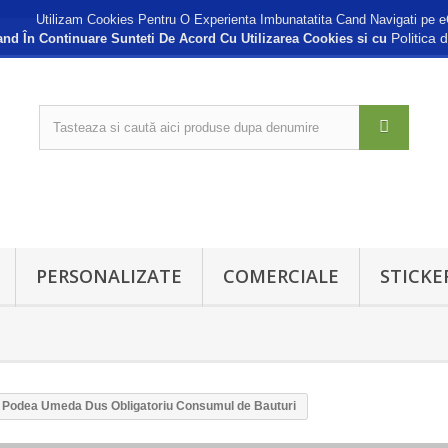
Utilizam Cookies Pentru O Experienta Imbunatatita Cand Navigati pe e
Politica 
nd În Continuare Sunteti De Acord Cu Utilizarea Cookies si cu
PERSONALIZATE
COMERCIALE
STICKE
ina Podea Umeda Dus Obligatoriu Consumul de Bauturi