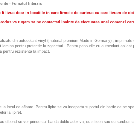
ente - Fumatul Interzis
i livrat doar in locatiile in care firmele de curierat cu care livram de ob
st produs va rugam sa ne contactati inainte de efectuarea unei comenzi car
ealizate din autocolant vinyl (material premium Made in Germany) , imprimate cu
pot lamina pentru protectie la zgarieturi. Pentru panourile cu autocolant apl
 pentru rezistenta la impact.
re la locul de afisare. Pentru lipire se va indeparta suportul din hartie de pe sp
or la lipire).
ibond se vor prinde cu banda dublu adeziva, cu silicon sau cu suruburi cu d