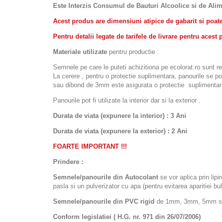
Este Interzis Consumul de Bauturi Alcoolice si de Alim
Acest produs are dimensiuni atipice de gabarit si poate f
Pentru detalii legate de tarifele de livrare pentru ace
Materiale utilizate
pentru productie :
Semnele pe care le puteti achizitiona pe ecolorat.ro sunt r
La cerere , pentru o protectie suplimentara, panourile se 
sau dibond de 3mm este asigurata o protectie suplimentara
Panourile pot fi utilizate la interior dar si la exterior .
Durata de viata (expunere la interior) : 3 Ani
Durata de viata (
expunere la
exterior
) : 2 Ani
FOARTE IMPORTANT !!!
Prindere :
Semnele/panourile din Autocolant
se vor aplica prin lipi
pasla si un pulverizator cu apa (pentru evitarea aparitiei bulel
Semnele/panourile din PVC rigid
de 1mm, 3mm, 5mm sau d
Conform legislatiei ( H.G. nr. 971 din 26/07/2006)