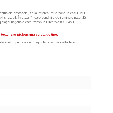
ntualele obstacole, fie la intrarea într-o zonă în cazul unui
l şi vizibil. În cazul în care condiţiile de iluminare naturală
legislaţiei naţionale care transpun Directiva 89/654/CEE. 2.2.
 textul sau pictograma ceruta de tine.
ate sunt imprimate cu imagini la rezolutie inalta
fara