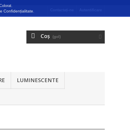
Colorat.
Contactați-ne
Autentificare
de Confidențialitate.
Coş
(gol)
RE
LUMINESCENTE