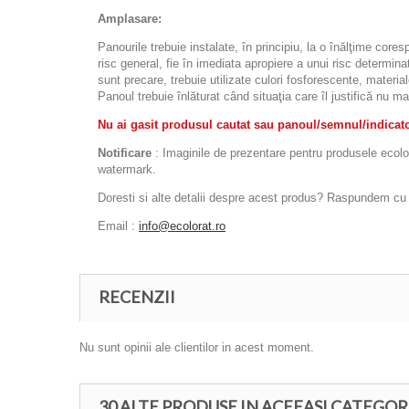
Amplasare:
Panourile trebuie instalate, în principiu, la o înălţime cor
risc general, fie în imediata apropiere a unui risc determinat
sunt precare, trebuie utilizate culori fosforescente, materia
Panoul trebuie înlăturat când situaţia care îl justifică nu ma
Nu ai gasit produsul cautat sau panoul/semnul/indicator
Notificare
: Imaginile de prezentare pentru produsele ecolora
watermark.
Doresti si alte detalii despre acest produs? Raspundem cu pl
Email :
info@ecolorat.ro
RECENZII
Nu sunt opinii ale clientilor in acest moment.
30 ALTE PRODUSE IN ACEEASI CATEGOR