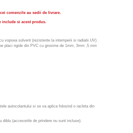
icei comenzile au sedii de livrare.
e include si acest produs.
 vopsea solvent (rezistente la intemperii si radiatii UV) .
icat pe placi rigide din PVC cu grosime de 1mm, 3mm ,5 mm
atele autocolantului si se va aplica folosind o racleta din
iblu (accesoriile de prindere nu sunt incluse).