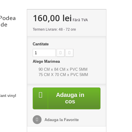
160,00 lei
a Podea
Fără TVA
 de
Termen Livrare: 48 - 72 ore
Cantitate
Alege Marimea
90 CM x 84 CM x PVC 5MM
75 CM X 70 CM x PVC 5MM
Adauga in
ant vinyl
cos
Adauga la Favorite