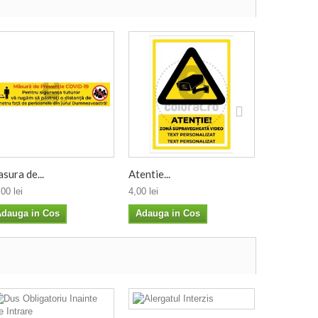
sura de...
Atentie...
Masura de.
00 lei
4,00 lei
8,40 lei
dauga in Cos
Adauga in Cos
Adauga i