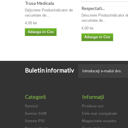
Trusa Medicala
Respectati...
Descriere ProdusIndicator de
securitate de...
Descriere ProdusIndicator d
securitate de...
4,00 lei
4,00 lei
Adauga in Cos
Adauga in Cos
Buletin informativ
Categorii
Informaţii
Servicii
Produse noi
Semne SSM
Cele mai cumpărate
Semne PSI
Magazinele noastre