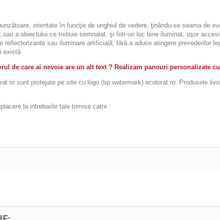
espunzătoare, orientate în funcţie de unghiul de vedere, ţinându-se seama de eve
 sau a obiectului ce trebuie semnalat, şi într-un loc bine iluminat, uşor accesibi
le reflectorizante sau iluminare artificială, fără a aduce atingere prevederilor 
i există
ul de care ai nevoie are un alt text ? Realizam panouri personalizate cu
t.ro sunt protejate pe site cu logo (tip watermark) ecolorat.ro. Produsele livr
acere la intrebarile tale trimise catre :
IE: