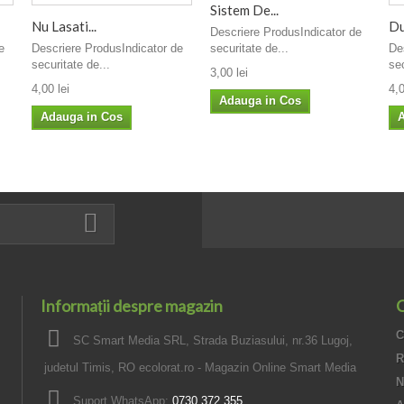
Sistem De...
Nu Lasati...
Du
Descriere ProdusIndicator de
e
Descriere ProdusIndicator de
securitate de...
De
securitate de...
sec
3,00 lei
4,00 lei
4,0
Adauga in Cos
Adauga in Cos
A
Informații despre magazin
C
C
SC Smart Media SRL, Strada Buziasului, nr.36 Lugoj,
R
judetul Timis, RO ecolorat.ro - Magazin Online Smart Media
N
Suport WhatsApp:
0730 372 355