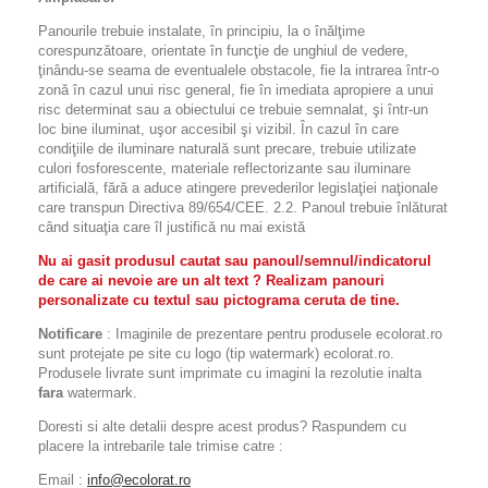
Panourile trebuie instalate, în principiu, la o înălţime
corespunzătoare, orientate în funcţie de unghiul de vedere,
ţinându-se seama de eventualele obstacole, fie la intrarea într-o
zonă în cazul unui risc general, fie în imediata apropiere a unui
risc determinat sau a obiectului ce trebuie semnalat, şi într-un
loc bine iluminat, uşor accesibil şi vizibil. În cazul în care
condiţiile de iluminare naturală sunt precare, trebuie utilizate
culori fosforescente, materiale reflectorizante sau iluminare
artificială, fără a aduce atingere prevederilor legislaţiei naţionale
care transpun Directiva 89/654/CEE. 2.2. Panoul trebuie înlăturat
când situaţia care îl justifică nu mai există
Nu ai gasit produsul cautat sau panoul/semnul/indicatorul
de care ai nevoie are un alt text ? Realizam panouri
personalizate cu textul sau pictograma ceruta de tine.
Notificare
: Imaginile de prezentare pentru produsele ecolorat.ro
sunt protejate pe site cu logo (tip watermark) ecolorat.ro.
Produsele livrate sunt imprimate cu imagini la rezolutie inalta
fara
watermark.
Doresti si alte detalii despre acest produs? Raspundem cu
placere la intrebarile tale trimise catre :
Email :
info@ecolorat.ro