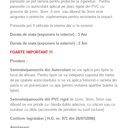
panourile se pot lamina pentru protectie la zgarieturi. Pentru
panourile cu autocolant aplicat pe placi rigide din PVC cu
grosime de 1mm, 3mm ,5 mm sau dibond de 3mm este
asigurata o protectie suplimentara pentru rezistenta la impact.
Panourile pot fi utilizate la interior dar si la exterior .
Durata de viata (expunere la interior) : 3 Ani
Durata de viata (
expunere la
exterior
) : 2 Ani
FOARTE IMPORTANT !!!
Prindere :
Semnele/panourile din Autocolant
se vor aplica prin lipire la
locul de afisare. Pentru lipire se va indeparta suportul din hartie
de pe spatele autocolantului si se va aplica folosind o racleta din
pasla si un pulverizator cu apa (pentru evitarea aparitiei bulelor la
lipire).
Semnele/panourile din PVC rigid
de 1mm, 3mm, 5mm sau
dibond se vor prinde cu banda dublu adeziva, cu silicon sau cu
suruburi cu diblu (accesoriile de prindere nu sunt incluse).
Conform legislatiei ( H.G. nr. 971 din 26/07/2006)
Amplasare: