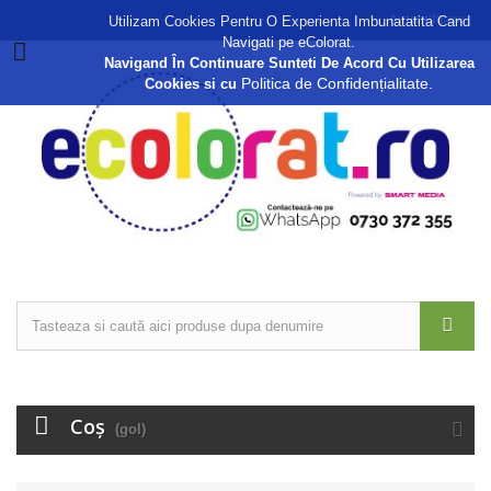
Autentificare
Utilizam Cookies Pentru O Experienta Imbunatatita Cand
Navigati pe eColorat.
Navigand În Continuare Sunteti De Acord Cu Utilizarea
Politica de Confidențialitate.
Cookies si cu
Coş
(gol)