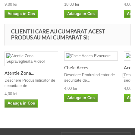
9,00 lei
18,00 lei
4,00 le
Adauga in Cos
Adauga in Cos
Ada
CLIENTII CARE AU CUMPARAT ACEST
PRODUS AU MAI CUMPARAT SI:
Cheie Acces...
Accesu
Atentie Zona...
Descriere ProdusIndicator de
Descri
Descriere ProdusIndicator de
securitate de...
securi
securitate de...
4,00 lei
4,00 le
4,00 lei
Adauga in Cos
Ada
Adauga in Cos