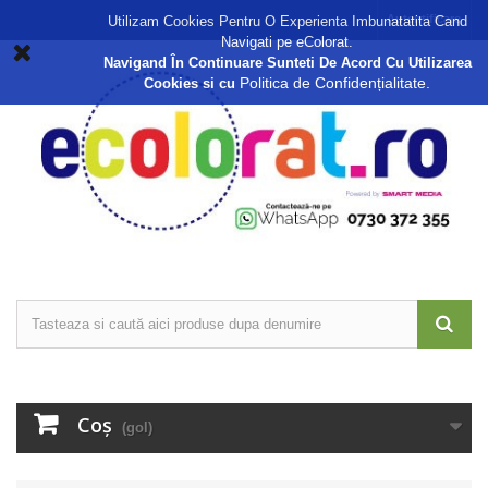
Autentificare
Utilizam Cookies Pentru O Experienta Imbunatatita Cand
Navigati pe eColorat.
Navigand În Continuare Sunteti De Acord Cu Utilizarea
Politica de Confidențialitate.
Cookies si cu
Coş
(gol)