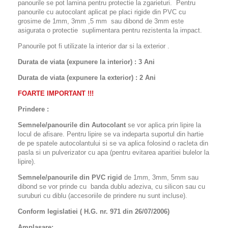
panourile se pot lamina pentru protectie la zgarieturi. Pentru
panourile cu autocolant aplicat pe placi rigide din PVC cu
grosime de 1mm, 3mm ,5 mm sau dibond de 3mm este
asigurata o protectie suplimentara pentru rezistenta la impact.
Panourile pot fi utilizate la interior dar si la exterior .
Durata de viata (expunere la interior) : 3 Ani
Durata de viata (
expunere la
exterior
) : 2 Ani
FOARTE IMPORTANT !!!
Prindere :
Semnele/panourile din Autocolant
se vor aplica prin lipire la
locul de afisare. Pentru lipire se va indeparta suportul din hartie
de pe spatele autocolantului si se va aplica folosind o racleta din
pasla si un pulverizator cu apa (pentru evitarea aparitiei bulelor la
lipire).
Semnele/panourile din PVC rigid
de 1mm, 3mm, 5mm sau
dibond se vor prinde cu banda dublu adeziva, cu silicon sau cu
suruburi cu diblu (accesoriile de prindere nu sunt incluse).
Conform legislatiei ( H.G. nr. 971 din 26/07/2006)
Amplasare: