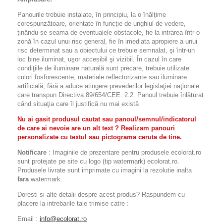
Panourile trebuie instalate, în principiu, la o înălţime
corespunzătoare, orientate în funcţie de unghiul de vedere,
ţinându-se seama de eventualele obstacole, fie la intrarea într-o
zonă în cazul unui risc general, fie în imediata apropiere a unui
risc determinat sau a obiectului ce trebuie semnalat, şi într-un
loc bine iluminat, uşor accesibil şi vizibil. În cazul în care
condiţiile de iluminare naturală sunt precare, trebuie utilizate
culori fosforescente, materiale reflectorizante sau iluminare
artificială, fără a aduce atingere prevederilor legislaţiei naţionale
care transpun Directiva 89/654/CEE. 2.2. Panoul trebuie înlăturat
când situaţia care îl justifică nu mai există
Nu ai gasit produsul cautat sau panoul/semnul/indicatorul
de care ai nevoie are un alt text ? Realizam panouri
personalizate cu textul sau pictograma ceruta de tine.
Notificare
: Imaginile de prezentare pentru produsele ecolorat.ro
sunt protejate pe site cu logo (tip watermark) ecolorat.ro.
Produsele livrate sunt imprimate cu imagini la rezolutie inalta
fara
watermark.
Doresti si alte detalii despre acest produs? Raspundem cu
placere la intrebarile tale trimise catre :
Email :
info@ecolorat.ro