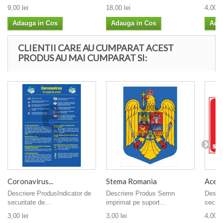
9,00 lei
18,00 lei
4,00 le
Adauga in Cos
Adauga in Cos
Ada
CLIENTII CARE AU CUMPARAT ACEST
PRODUS AU MAI CUMPARAT SI:
Coronavirus...
Stema Romania
Acest 
Descriere ProdusIndicator de
Descriere Produs Semn
Descri
securitate de...
imprimat pe suport...
securi
3,00 lei
3,00 lei
4,00 le