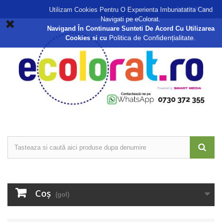
Autentificare
Utilizam Cookies Pentru O Experienta Imbunatatita Cand
Navigati pe eColorat.
Navigand În Continuare Sunteti De Acord Cu Utilizarea
Politica de Confidențialitate.
Cookies si cu
Coş
(gol)