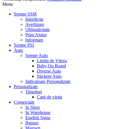
Menu
Semne SSM
Interdictie
Avertizare
Obligativitate
Prim Ajutor
Informare
Semne PSI
Auto
Semne Auto
Limita de Viteza
Baby On Board
Diverse Auto
Stickere Auto
Indicatoare Personalizate
Personalizate
Tiparituri
Carti de vizita
Comerciale
In Shop
In Warehouse
English Signs
Banner
Magneti