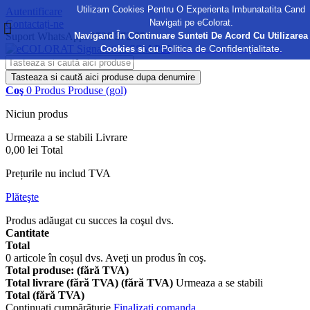
Utilizam Cookies Pentru O Experienta Imbunatatita Cand
Autentificare
Navigati pe eColorat.
Contactați-ne
Navigand În Continuare Sunteti De Acord Cu Utilizarea
Suport WhatsApp:
0730 372 355
Politica de Confidențialitate.
Cookies si cu
Tasteaza si caută aici produse dupa denumire
Coş
0
Produs
Produse
(gol)
Niciun produs
Urmeaza a se stabili
Livrare
0,00 lei
Total
Prețurile nu includ TVA
Plăteşte
Produs adăugat cu succes la coşul dvs.
Cantitate
Total
0
articole în coșul dvs.
Aveţi un produs în coş.
Total produse: (fără TVA)
Total livrare (fără TVA) (fără TVA)
Urmeaza a se stabili
Total (fără TVA)
Continuaţi cumpărăturie
Finalizați comanda