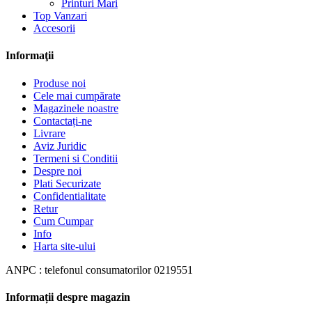
Printuri Mari
Top Vanzari
Accesorii
Informaţii
Produse noi
Cele mai cumpărate
Magazinele noastre
Contactați-ne
Livrare
Aviz Juridic
Termeni si Conditii
Despre noi
Plati Securizate
Confidentialitate
Retur
Cum Cumpar
Info
Harta site-ului
ANPC : telefonul consumatorilor 0219551
Informații despre magazin