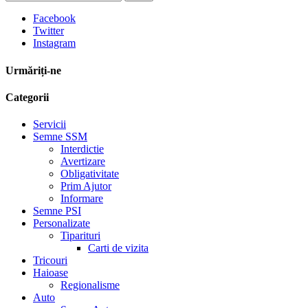
Facebook
Twitter
Instagram
Urmăriți-ne
Categorii
Servicii
Semne SSM
Interdictie
Avertizare
Obligativitate
Prim Ajutor
Informare
Semne PSI
Personalizate
Tiparituri
Carti de vizita
Tricouri
Haioase
Regionalisme
Auto