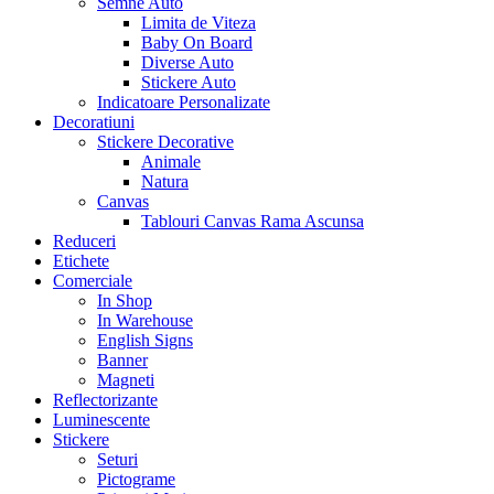
Semne Auto
Limita de Viteza
Baby On Board
Diverse Auto
Stickere Auto
Indicatoare Personalizate
Decoratiuni
Stickere Decorative
Animale
Natura
Canvas
Tablouri Canvas Rama Ascunsa
Reduceri
Etichete
Comerciale
In Shop
In Warehouse
English Signs
Banner
Magneti
Reflectorizante
Luminescente
Stickere
Seturi
Pictograme