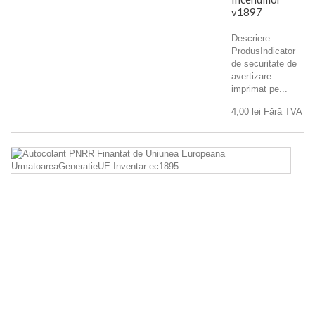
v1897
Descriere
ProdusIndicator
de securitate de
avertizare
imprimat pe...
4,00 lei
Fără TVA
Au
P
Fi
d
U
E
U
In
e
De
Pr
de