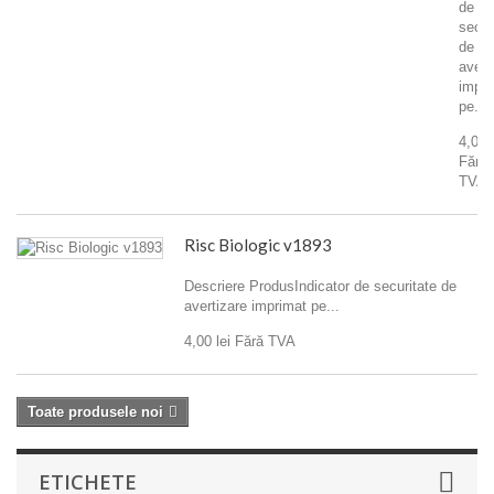
de
secur
de
avert
impri
pe...
4,00 l
Fără
TVA
Risc Biologic v1893
Descriere ProdusIndicator de securitate de
avertizare imprimat pe...
4,00 lei
Fără TVA
Toate produsele noi
ETICHETE