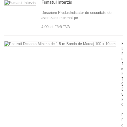
Fumatul Interzis
Descriere ProdusIndicator de securitate de
avertizare imprimat pe...
4,00 lei
Fără TVA
Pa
Di
Mi
de
1.
m
Ke
Th
Sa
Di
v4
Fl
Gr
Des
Pr
de