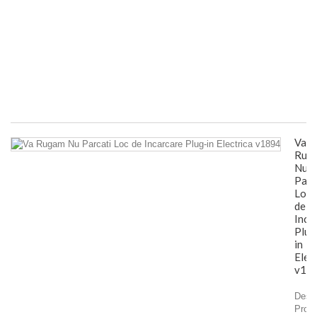
se
de
av
im
pe
4,
Fă
T
Va
Rug
Nu
Parc
Loc
de
Inca
Plug
in
Elec
v18
Descr
Produ