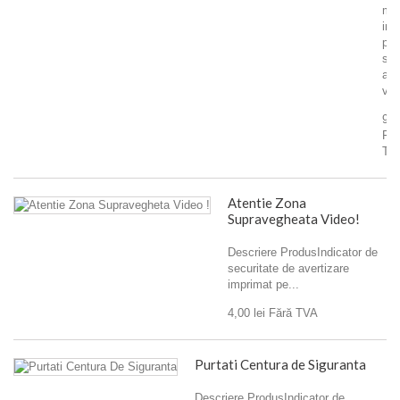
mar
imp
pe
sup
aut
viny
9,0
Făr
TV
Atentie Zona
Supravegheata Video!
Descriere ProdusIndicator de
securitate de avertizare
imprimat pe...
4,00 lei
Fără TVA
Purtati Centura de Siguranta
Descriere ProdusIndicator de