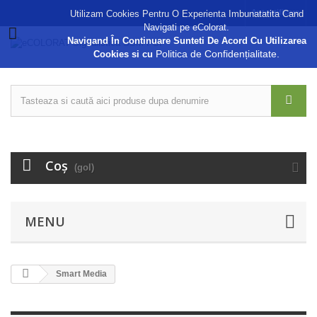
Autentificare
Utilizam Cookies Pentru O Experienta Imbunatatita Cand
Navigati pe eColorat.
Navigand În Continuare Sunteti De Acord Cu Utilizarea
Politica de Confidențialitate.
Cookies si cu
Coş
(gol)
MENU
Smart Media