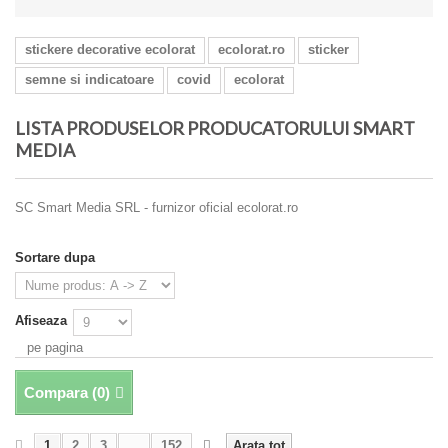
stickere decorative ecolorat
ecolorat.ro
sticker
semne si indicatoare
covid
ecolorat
LISTA PRODUSELOR PRODUCATORULUI SMART
MEDIA
SC Smart Media SRL - furnizor oficial ecolorat.ro
Sortare dupa
Afiseaza
pe pagina
Compara (
0
)
1
2
3
...
152
Arata tot